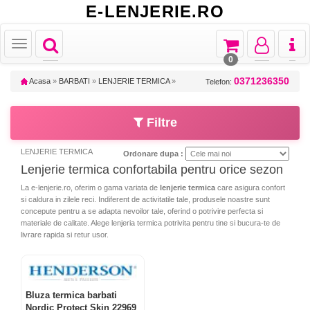
E-LENJERIE.RO
Toggle
Toggle
Toggle
Toggl
Toggle
navigation
navigation
navigation
naviga
navigation
0
0371236350
Acasa
»
BARBATI
»
LENJERIE TERMICA
»
Telefon:
Filtre
LENJERIE TERMICA
Ordonare dupa :
Lenjerie termica confortabila pentru orice sezon
La e-lenjerie.ro, oferim o gama variata de
lenjerie termica
care asigura confort
si caldura in zilele reci. Indiferent de activitatile tale, produsele noastre sunt
concepute pentru a se adapta nevoilor tale, oferind o potrivire perfecta si
materiale de calitate. Alege lenjeria termica potrivita pentru tine si bucura-te de
livrare rapida si retur usor.
Bluza termica barbati
Nordic Protect Skin 22969