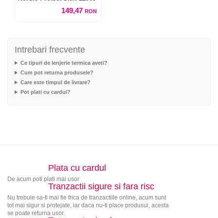
149,47
RON
Intrebari frecvente
Ce tipuri de lenjerie termica aveti?
Cum pot returna produsele?
Care este timpul de livrare?
Pot plati cu cardul?
Plata cu cardul
De acum poti plati mai usor
Tranzactii sigure si fara risc
Nu trebuie sa-ti mai fie frica de tranzactiile online, acum sunt
tot mai sigur si protejate, iar daca nu-ti place produsul, acesta
se poate returna usor.