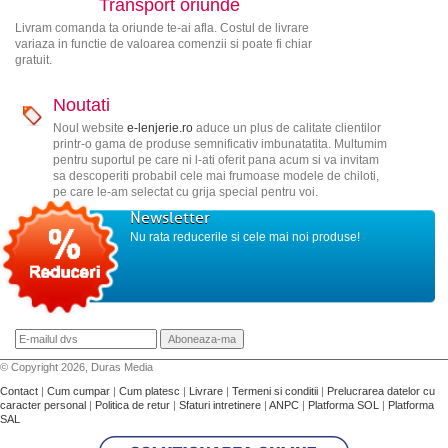
Transport oriunde
Livram comanda ta oriunde te-ai afla. Costul de livrare
variaza in functie de valoarea comenzii si poate fi chiar
gratuit.
Noutati
Noul website
e-lenjerie.ro
aduce un plus de calitate clientilor
printr-o gama de produse semnificativ imbunatatita. Multumim
pentru suportul pe care ni l-ati oferit pana acum si va invitam
sa descoperiti probabil cele mai frumoase modele de chiloti,
pe care le-am selectat cu grija special pentru voi.
Newsletter
Nu rata reducerile si cele mai noi produse!
© Copyright 2026, Duras Media
Contact
|
Cum cumpar
|
Cum platesc
|
Livrare
|
Termeni si conditii
|
Prelucrarea datelor cu
caracter personal
|
Politica de retur
|
Sfaturi intretinere
|
ANPC
|
Platforma SOL
|
Platforma
SAL