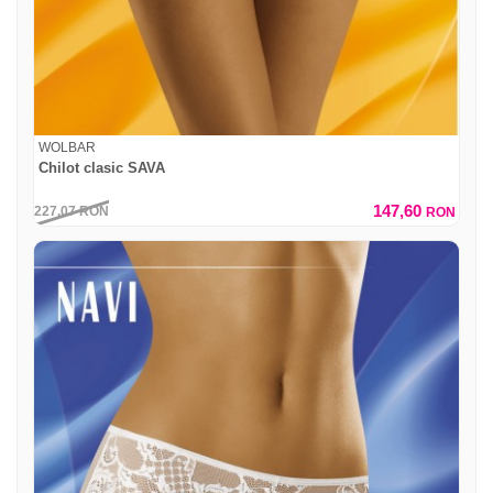
WOLBAR
Chilot clasic SAVA
147,60
227,07
RON
RON