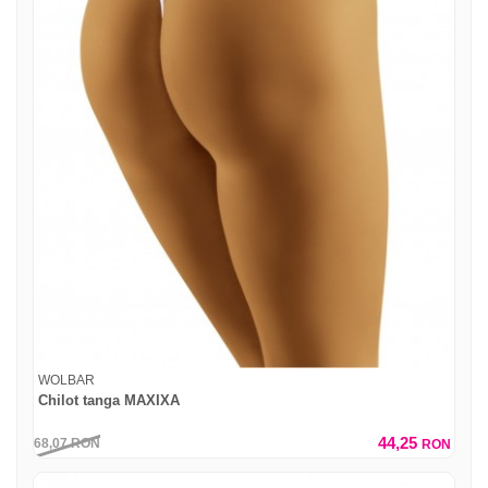
WOLBAR
Chilot tanga MAXIXA
44,25
68,07
RON
RON