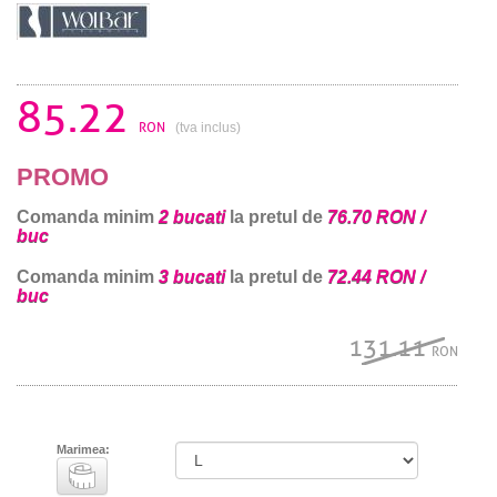
85.22
RON
(tva inclus)
PROMO
Comanda minim
2 bucati
la pretul de
76.70 RON /
buc
Comanda minim
3 bucati
la pretul de
72.44 RON /
buc
131.11
RON
Marimea: