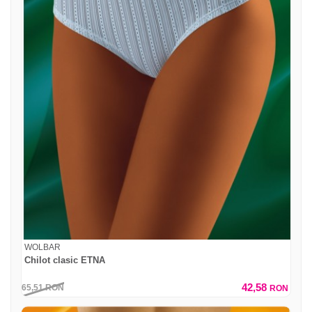
WOLBAR
Chilot clasic ETNA
42,58
65,51
RON
RON