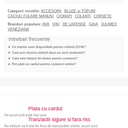
Categorii inrudite:
ACCESORII
BLUZE si TOPURI
CACIULI FULARE MANUSI
CIORAPI
COLANTI
CORSETE
Branduri populare:
AVA
VIKI
DE LAFENSE
GAIA
JULIMEX
VENEZIANA
Intrebari frecvente
Ce marimi sunt disponibile pentru chilotii ZOYA?
Cum pot returna chilotii daca nu sunt multumit?
Care este timpul de livrare pentru comenzi?
Pot plati cu cardul pentru comenzi online?
Plata cu cardul
De acum poti plati mai usor
Tranzactii sigure si fara risc
Nu trebuie sa-ti mai fie frica de tranzactiile online, acum sunt