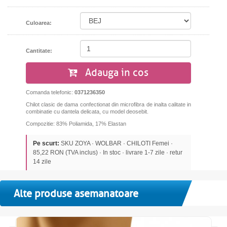
Culoarea:
Cantitate:
Adauga in cos
Comanda telefonic:
0371236350
Chilot clasic de dama confectionat din microfibra de inalta calitate in
combinatie cu dantela delicata, cu model deosebit.
Compozitie: 83% Poliamida, 17% Elastan
Pe scurt:
SKU ZOYA · WOLBAR · CHILOTI Femei ·
85,22 RON (TVA inclus) · In stoc · livrare 1-7 zile · retur
14 zile
Alte produse asemanatoare