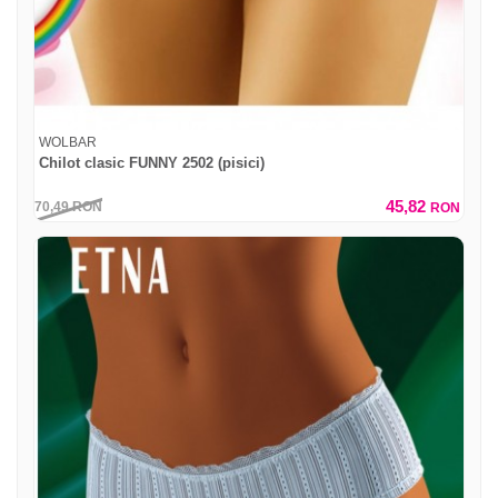
WOLBAR
Chilot clasic FUNNY 2502 (pisici)
45,82
70,49
RON
RON