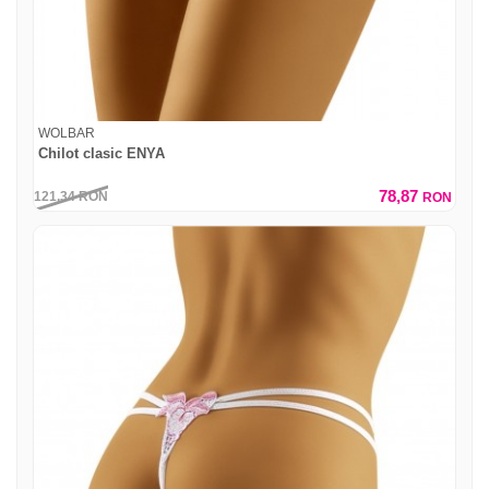
WOLBAR
Chilot clasic ENYA
78,87
121,34
RON
RON