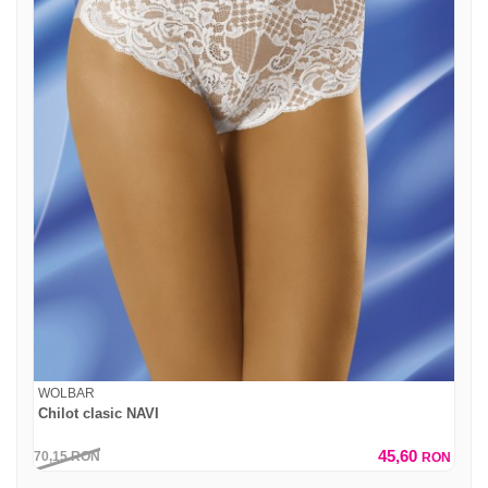
WOLBAR
Chilot clasic NAVI
45,60
70,15
RON
RON