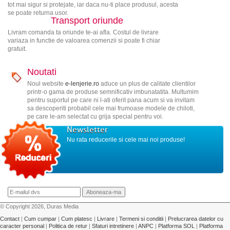
tot mai sigur si protejate, iar daca nu-ti place produsul, acesta
se poate returna usor.
Transport oriunde
Livram comanda ta oriunde te-ai afla. Costul de livrare
variaza in functie de valoarea comenzii si poate fi chiar
gratuit.
Noutati
Noul website
e-lenjerie.ro
aduce un plus de calitate clientilor
printr-o gama de produse semnificativ imbunatatita. Multumim
pentru suportul pe care ni l-ati oferit pana acum si va invitam
sa descoperiti probabil cele mai frumoase modele de chiloti,
pe care le-am selectat cu grija special pentru voi.
Newsletter
Nu rata reducerile si cele mai noi produse!
© Copyright 2026, Duras Media
Contact
|
Cum cumpar
|
Cum platesc
|
Livrare
|
Termeni si conditii
|
Prelucrarea datelor cu
caracter personal
|
Politica de retur
|
Sfaturi intretinere
|
ANPC
|
Platforma SOL
|
Platforma