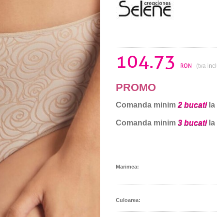
104.73
RON
(tva inc
PROMO
Comanda minim
2 bucati
la
Comanda minim
3 bucati
la
Marimea:
Culoarea: