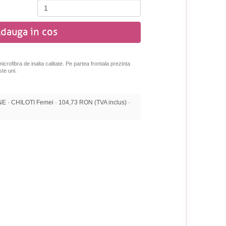
dauga in cos
 microfibra de inalta calitate. Pe partea frontala prezinta
ste uni.
· CHILOTI Femei · 104,73 RON (TVA inclus) ·
e