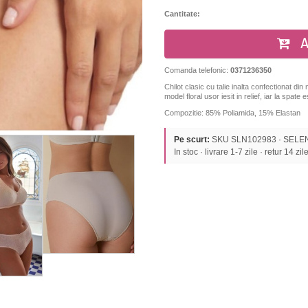
Cantitate:
A
Comanda telefonic:
0371236350
Chilot clasic cu talie inalta confectionat din
model floral usor iesit in relief, iar la spate e
Compozitie: 85% Poliamida, 15% Elastan
Pe scurt:
SKU SLN102983 · SELENE 
In stoc · livrare 1-7 zile · retur 14 zil