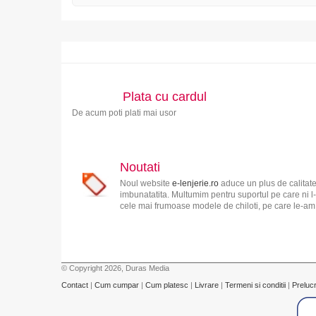
Plata cu cardul
De acum poti plati mai usor
Noutati
Noul website
e-lenjerie.ro
aduce un plus de calitate
imbunatatita. Multumim pentru suportul pe care ni l-
cele mai frumoase modele de chiloti, pe care le-am s
© Copyright 2026, Duras Media
Contact
|
Cum cumpar
|
Cum platesc
|
Livrare
|
Termeni si conditii
|
Preluc