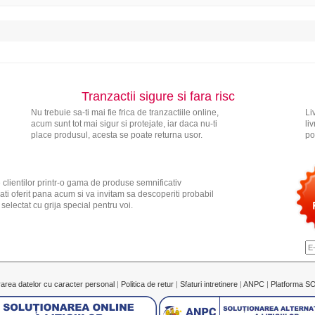
Tranzactii sigure si fara risc
Nu trebuie sa-ti mai fie frica de tranzactiile online,
Li
acum sunt tot mai sigur si protejate, iar daca nu-ti
li
place produsul, acesta se poate returna usor.
po
 clientilor printr-o gama de produse semnificativ
ati oferit pana acum si va invitam sa descoperiti probabil
electat cu grija special pentru voi.
rarea datelor cu caracter personal
|
Politica de retur
|
Sfaturi intretinere
|
ANPC
|
Platforma S