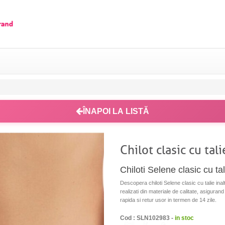
ÎNAPOI LA LISTĂ
Chilot clasic cu ta
Chiloti Selene clasic cu t
Descopera chiloti Selene clasic cu talie inal
realizati din materiale de calitate, asiguran
rapida si retur usor in termen de 14 zile.
Cod : SLN102983 -
in stoc