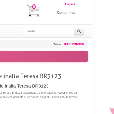
Logare
0
Contul meu
0371236350
Telefon:
lie inalta Teresa BR3123
alie inalta Teresa BR3123
ta Teresa BR3123, ideali pentru confortul zilnic. Acesti chiloti sunt
d o potrivire perfecta si un aspect elegant. Beneficiaza de livrare