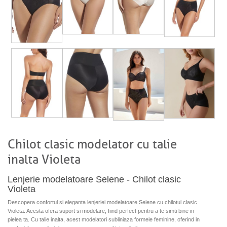
Chilot clasic modelator cu talie
inalta Violeta
Lenjerie modelatoare Selene - Chilot clasic
Violeta
Descopera confortul si eleganta lenjeriei modelatoare Selene cu chilotul clasic
Violeta. Acesta ofera suport si modelare, fiind perfect pentru a te simti bine in
pielea ta. Cu talie inalta, acest modelatori subliniaza formele feminine, oferind in