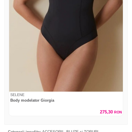
SELENE
Body modelator Giorgia
275,30
RON
Categorii inrudite:
ACCESORII
BLUZE si TOPURI