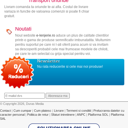
Transport oriunde
Livram comanda ta oriunde te-ai afla. Costul de livrare
variaza in functie de valoarea comenzii si poate fi chiar
gratuit.
Noutati
Noul website
e-lenjerie.ro
aduce un plus de calitate clientilor
printr-o gama de produse semnificativ imbunatatita. Multumim
pentru suportul pe care ni l-ati oferit pana acum si va invitam
sa descoperiti probabil cele mai frumoase modele de chiloti,
pe care le-am selectat cu grija special pentru voi.
Newsletter
Nu rata reducerile si cele mai noi produse!
© Copyright 2026, Duras Media
Contact
|
Cum cumpar
|
Cum platesc
|
Livrare
|
Termeni si conditii
|
Prelucrarea datelor cu
caracter personal
|
Politica de retur
|
Sfaturi intretinere
|
ANPC
|
Platforma SOL
|
Platforma
SAL