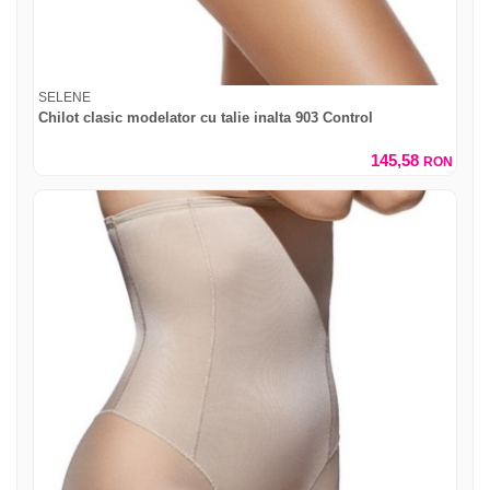
SELENE
Chilot clasic modelator cu talie inalta 903 Control
145,58
RON