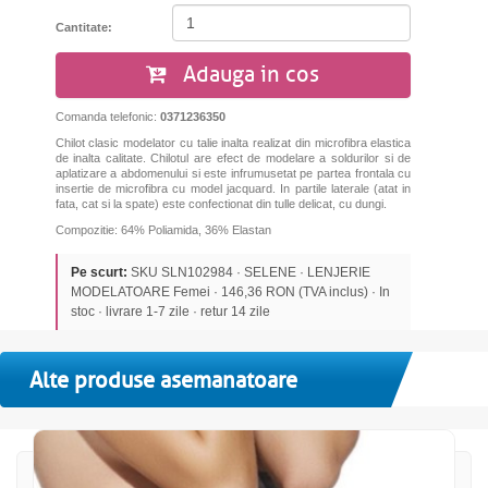
Cantitate:
Adauga in cos
Comanda telefonic:
0371236350
Chilot clasic modelator cu talie inalta realizat din microfibra elastica
de inalta calitate. Chilotul are efect de modelare a soldurilor si de
aplatizare a abdomenului si este infrumusetat pe partea frontala cu
insertie de microfibra cu model jacquard. In partile laterale (atat in
fata, cat si la spate) este confectionat din tulle delicat, cu dungi.
Compozitie: 64% Poliamida, 36% Elastan
Pe scurt:
SKU SLN102984 · SELENE · LENJERIE
MODELATOARE Femei · 146,36 RON (TVA inclus) · In
stoc · livrare 1-7 zile · retur 14 zile
Alte produse asemanatoare