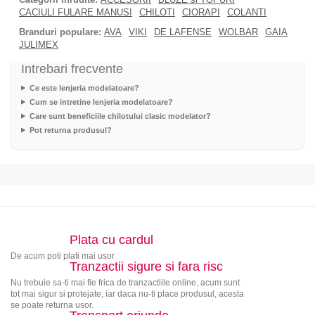
CACIULI FULARE MANUSI
CHILOTI
CIORAPI
COLANTI
Branduri populare:
AVA
VIKI
DE LAFENSE
WOLBAR
GAIA
JULIMEX
Intrebari frecvente
Ce este lenjeria modelatoare?
Cum se intretine lenjeria modelatoare?
Care sunt beneficiile chilotului clasic modelator?
Pot returna produsul?
Plata cu cardul
De acum poti plati mai usor
Tranzactii sigure si fara risc
Nu trebuie sa-ti mai fie frica de tranzactiile online, acum sunt
tot mai sigur si protejate, iar daca nu-ti place produsul, acesta
se poate returna usor.