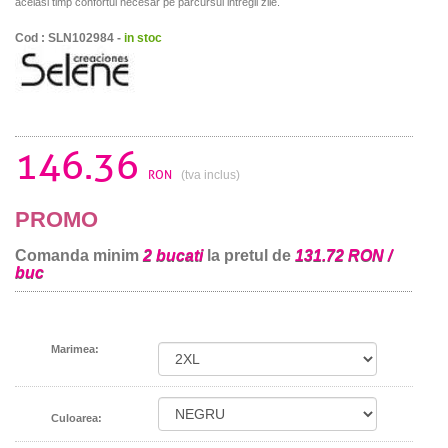
acelasi timp confortul necesar pe parcursul intregii zile.
Cod : SLN102984 -
in stoc
146.36
RON
(tva inclus)
PROMO
Comanda minim
2 bucati
la pretul de
131.72 RON /
buc
Marimea:
Culoarea: