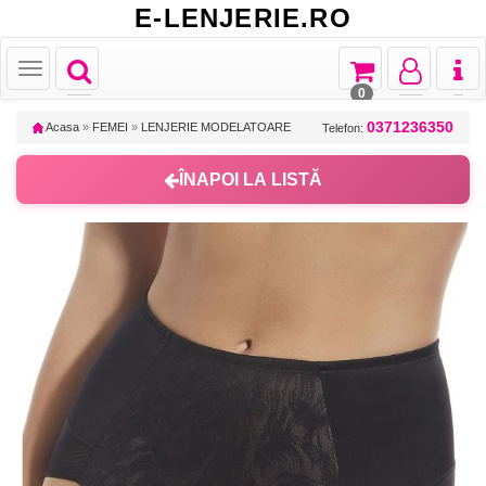
E-LENJERIE.RO
Toggle
Toggle
Toggle
Toggl
Toggle
navigation
navigation
navigation
naviga
navigation
0
0371236350
Acasa
»
FEMEI
»
LENJERIE MODELATOARE
Telefon:
ÎNAPOI LA LISTĂ