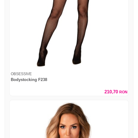
OBSESSIVE
Bodystocking F238
210,70
RON