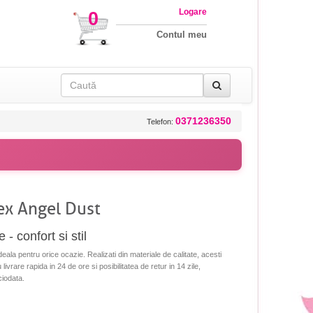
Logare
0
Contul meu
0371236350
Telefon:
tex Angel Dust
 - confort si stil
deala pentru orice ocazie. Realizati din materiale de calitate, acesti
livrare rapida in 24 de ore si posibilitatea de retur in 14 zile,
ciodata.