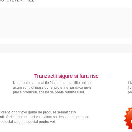
IO
STEVEN
INEZ
Tranzactii sigure si fara risc
Nu trebuie sa-ti mai fie frica de tranzactiile online,
Li
acum sunt tot mai sigur si protejate, iar daca nu-ti
li
place produsul, acesta se poate returna usor.
po
 clientilor printr-o gama de produse semnificativ
ati oferit pana acum si va invitam sa descoperiti probabil
electat cu grija special pentru voi.