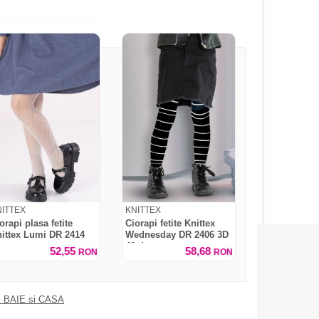
NITTEX
KNITTEX
orapi plasa fetite
Ciorapi fetite Knittex
ittex Lumi DR 2414
Wednesday DR 2406 3D
40 den
52,55
58,68
RON
RON
 BAIE si CASA