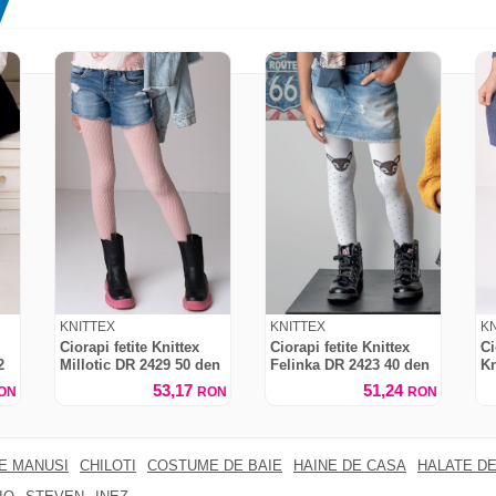
KNITTEX
KNITTEX
K
Ciorapi fetite Knittex
Ciorapi fetite Knittex
Ci
2
Millotic DR 2429 50 den
Felinka DR 2423 40 den
Kn
53,17
51,24
ON
RON
RON
RE MANUSI
CHILOTI
COSTUME DE BAIE
HAINE DE CASA
HALATE DE