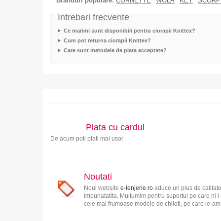
Branduri populare:
CORNETTE
WOLA
KEY
SCORP
Intrebari frecvente
Ce marimi sunt disponibili pentru ciorapii Knittex?
Cum pot returna ciorapii Knittex?
Care sunt metodele de plata acceptate?
Plata cu cardul
De acum poti plati mai usor
Noutati
Noul website
e-lenjerie.ro
aduce un plus de calitate
imbunatatita. Multumim pentru suportul pe care ni l-
cele mai frumoase modele de chiloti, pe care le-am s