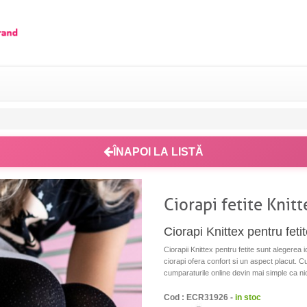
ÎNAPOI LA LISTĂ
Ciorapi fetite Knit
Ciorapi Knittex pentru fetite
Ciorapii Knittex pentru fetite sunt alegerea i
ciorapi ofera confort si un aspect placut. Cu 
cumparaturile online devin mai simple ca ni
Cod : ECR31926 -
in stoc