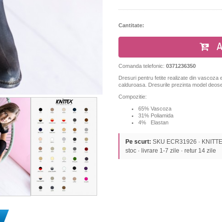
Cantitate:
A
Comanda telefonic:
0371236350
Dresuri pentru fetite realizate din vascoza el
calduroasa. Dresurile prezinta model deosebi
Compozitie:
65% Vascoza
31% Poliamida
4% Elastan
Pe scurt:
SKU ECR31926 · KNITTEX ·
stoc · livrare 1-7 zile · retur 14 zile