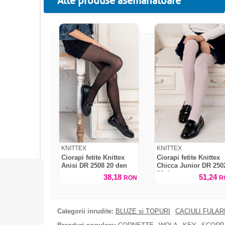
Alte produse asemanatoare
KNITTEX
KNITTEX
Ciorapi fetite Knittex
Ciorapi fetite Knittex
Anisi DR 2508 20 den
Chicca Junior DR 250
30 den
38,18
51,24
RON
R
Categorii inrudite:
BLUZE si TOPURI
CACIULI FULA