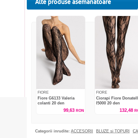
Alte produse asemanatoare
FIORE
FIORE
Fiore G6133 Valeria
Ciorapi Fiore Donatel
colanti 20 den
I5000 20 den
99,63
132,48
RON
R
Categorii inrudite:
ACCESORII
BLUZE si TOPURI
CA