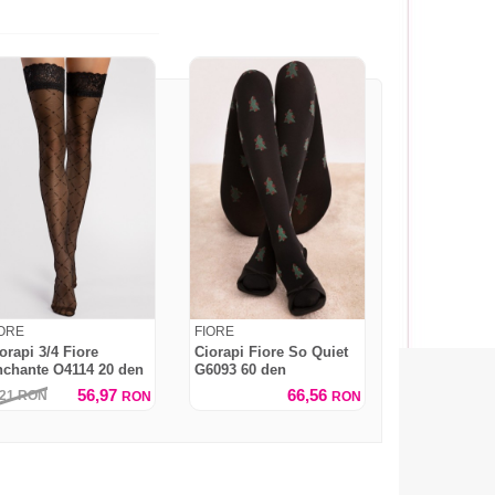
IORE
FIORE
orapi 3/4 Fiore
Ciorapi Fiore So Quiet
chante O4114 20 den
G6093 60 den
56,97
66,56
,21
RON
RON
RON