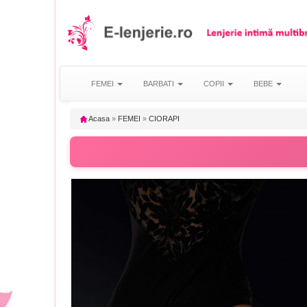
FEMEI
BARBATI
COPII
BEBE
Acasa
»
FEMEI
»
CIORAPI