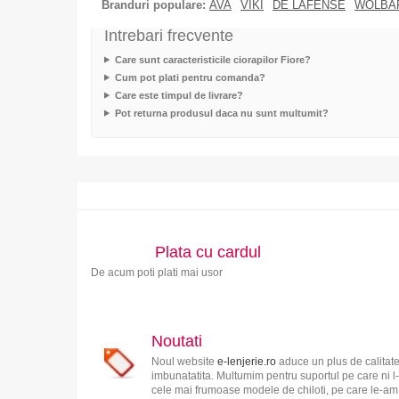
Branduri populare:
AVA
VIKI
DE LAFENSE
WOLBA
Intrebari frecvente
Care sunt caracteristicile ciorapilor Fiore?
Cum pot plati pentru comanda?
Care este timpul de livrare?
Pot returna produsul daca nu sunt multumit?
Plata cu cardul
De acum poti plati mai usor
Noutati
Noul website
e-lenjerie.ro
aduce un plus de calitate
imbunatatita. Multumim pentru suportul pe care ni l-
cele mai frumoase modele de chiloti, pe care le-am s