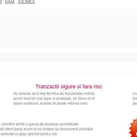
R
GAIA
JULIMEX
Tranzactii sigure si fara risc
Nu trebuie sa-ti mai fie frica de tranzactiile online,
Li
acum sunt tot mai sigur si protejate, iar daca nu-ti
li
place produsul, acesta se poate returna usor.
po
 clientilor printr-o gama de produse semnificativ
ati oferit pana acum si va invitam sa descoperiti probabil
electat cu grija special pentru voi.