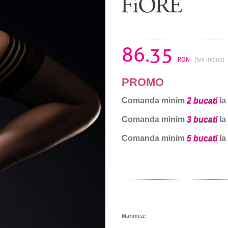
86.35
RON
(tva inclus)
PROMO
Comanda minim
2 bucati
la
Comanda minim
3 bucati
la
Comanda minim
5 bucati
la
Marimea: