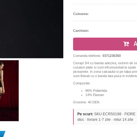
Culoarea:
Cantitate:
A
Comanda telefonic:
0371236350
Ciorapi 3/4 cu banda adeziva, extrem de senzua
cusaturi plate si sunt infrumusetati la spa
picioarelor. In zona calcaiului si pe talpa 
sunt finisati cu o banda lata pusa in eviden
Compozitie:
86% Poliamida
14% Elastan
Grosime: 40 DEN
Pe scurt:
SKU ECR50198 · FIORE · C
stoc · livrare 1-7 zile · retur 14 zile