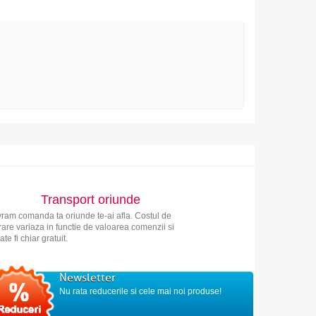
Transport oriunde
vram comanda ta oriunde te-ai afla. Costul de
vrare variaza in functie de valoarea comenzii si
ate fi chiar gratuit.
Newsletter
Nu rata reducerile si cele mai noi produse!