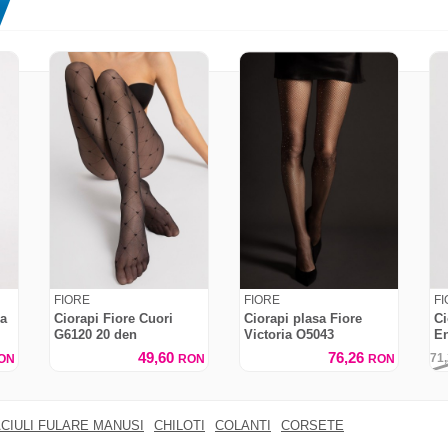
FIORE
FIORE
F
la
Ciorapi Fiore Cuori
Ciorapi plasa Fiore
Ci
G6120 20 den
Victoria O5043
En
49,60
76,26
71
ON
RON
RON
CIULI FULARE MANUSI
CHILOTI
COLANTI
CORSETE