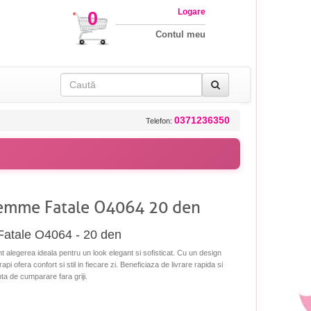
Logare
0
Contul meu
0371236350
Telefon:
Femme Fatale O4064 20 den
Fatale O4064 - 20 den
alegerea ideala pentru un look elegant si sofisticat. Cu un design
api ofera confort si stil in fiecare zi. Beneficiaza de livrare rapida si
nta de cumparare fara griji.