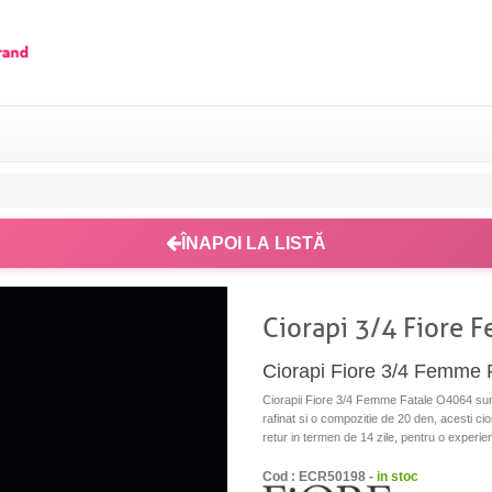
ÎNAPOI LA LISTĂ
Ciorapi 3/4 Fiore 
Ciorapi Fiore 3/4 Femme 
Ciorapii Fiore 3/4 Femme Fatale O4064 sunt 
rafinat si o compozitie de 20 den, acesti cior
retur in termen de 14 zile, pentru o experie
Cod : ECR50198 -
in stoc