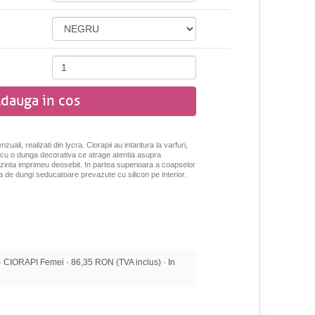
dauga in cos
li, realizati din lycra. Ciorapii au intaritura la varfuri,
te cu o dunga decorativa ce atrage atentia asupra
prezinta imprimeu deosebit. In partea superioara a coapselor
ta de dungi seducatoare prevazute cu silicon pe interior.
IORAPI Femei · 86,35 RON (TVA inclus) · In