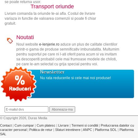
se poate returna usor.
Transport oriunde
Livram comanda ta oriunde te-ai afla. Costul de livrare
variaza in functie de valoarea comenzii si poate fi chiar
gratuit.
Noutati
Noul website
e-lenjerie.ro
aduce un plus de calitate clientilor
printr-o gama de produse semnificativ imbunatatita. Multumim
pentru suportul pe care ni l-ati oferit pana acum si va invitam
sa descoperiti probabil cele mai frumoase modele de chiloti,
pe care le-am selectat cu grija special pentru voi.
Newsletter
Nu rata reducerile si cele mai noi produse!
© Copyright 2026, Duras Media
Contact
|
Cum cumpar
|
Cum platesc
|
Livrare
|
Termeni si conditii
|
Prelucrarea datelor cu
caracter personal
|
Politica de retur
|
Sfaturi intretinere
|
ANPC
|
Platforma SOL
|
Platforma
SAL