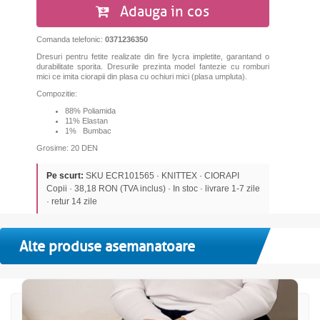
Adauga in cos
Comanda telefonic:
0371236350
Dresuri pentru fetite realizate din
fire lycra impletite, garantand o
durabilitate sporita.
Dresurile prezinta model fantezie cu romburi
mici ce imita ciorapii din plasa cu ochiuri mici (plasa umpluta).
Compozitie:
88% Poliamida
11% Elastan
1% Bumbac
Grosime: 20 DEN
Pe scurt:
SKU ECR101565 · KNITTEX · CIORAPI
Copii · 38,18 RON (TVA inclus) · In stoc · livrare 1-7 zile
· retur 14 zile
Alte produse asemanatoare