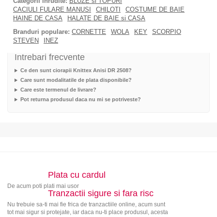
Categorii inrudite:
BLUZE si TOPURI
CACIULI FULARE MANUSI
CHILOTI
COSTUME DE BAIE
HAINE DE CASA
HALATE DE BAIE si CASA
Branduri populare:
CORNETTE
WOLA
KEY
SCORPIO
STEVEN
INEZ
Intrebari frecvente
Ce den sunt ciorapii Knittex Anisi DR 2508?
Care sunt modalitatile de plata disponibile?
Care este termenul de livrare?
Pot returna produsul daca nu mi se potriveste?
Plata cu cardul
De acum poti plati mai usor
Tranzactii sigure si fara risc
Nu trebuie sa-ti mai fie frica de tranzactiile online, acum sunt
tot mai sigur si protejate, iar daca nu-ti place produsul, acesta