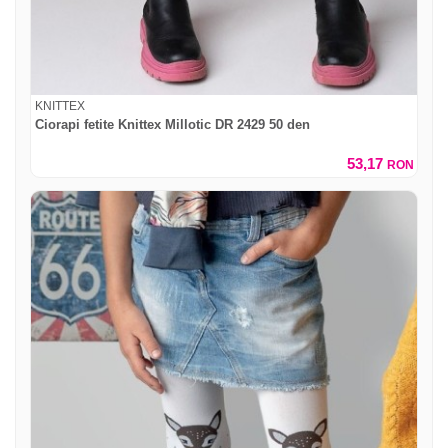
KNITTEX
Ciorapi fetite Knittex Millotic DR 2429 50 den
53,17
RON