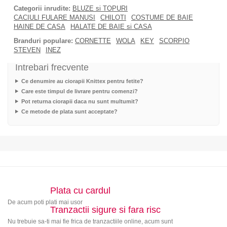
Categorii inrudite:
BLUZE si TOPURI
CACIULI FULARE MANUSI
CHILOTI
COSTUME DE BAIE
HAINE DE CASA
HALATE DE BAIE si CASA
Branduri populare:
CORNETTE
WOLA
KEY
SCORPIO
STEVEN
INEZ
Intrebari frecvente
Ce denumire au ciorapii Knittex pentru fetite?
Care este timpul de livrare pentru comenzi?
Pot returna ciorapii daca nu sunt multumit?
Ce metode de plata sunt acceptate?
Plata cu cardul
De acum poti plati mai usor
Tranzactii sigure si fara risc
Nu trebuie sa-ti mai fie frica de tranzactiile online, acum sunt