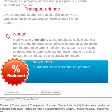
tot mai sigur si protejate, iar daca nu-ti place produsul, acesta
se poate returna usor.
Transport oriunde
Livram comanda ta oriunde te-ai afla. Costul de livrare
variaza in functie de valoarea comenzii si poate fi chiar
gratuit.
Noutati
Noul website
e-lenjerie.ro
aduce un plus de calitate clientilor
printr-o gama de produse semnificativ imbunatatita. Multumim
pentru suportul pe care ni l-ati oferit pana acum si va invitam
sa descoperiti probabil cele mai frumoase modele de chiloti,
pe care le-am selectat cu grija special pentru voi.
Newsletter
Nu rata reducerile si cele mai noi produse!
© Copyright 2026, Duras Media
Contact
|
Cum cumpar
|
Cum platesc
|
Livrare
|
Termeni si conditii
|
Prelucrarea datelor cu
caracter personal
|
Politica de retur
|
Sfaturi intretinere
|
ANPC
|
Platforma SOL
|
Platforma