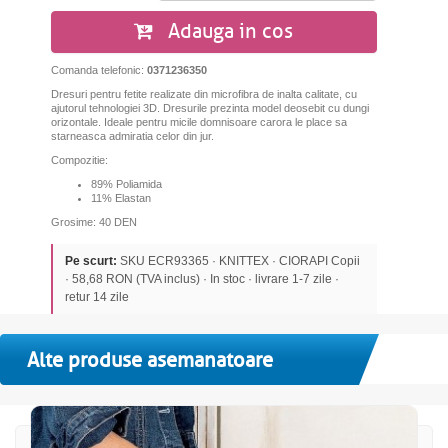
Adauga in cos
Comanda telefonic:
0371236350
Dresuri pentru fetite realizate din microfibra de inalta calitate, cu
ajutorul tehnologiei 3D. Dresurile prezinta model deosebit cu dungi
orizontale. Ideale pentru micile domnisoare carora le place sa
starneasca admiratia celor din jur.
Compozitie:
89% Poliamida
11% Elastan
Grosime: 40 DEN
Pe scurt:
SKU ECR93365 · KNITTEX · CIORAPI Copii
· 58,68 RON (TVA inclus) · In stoc · livrare 1-7 zile ·
retur 14 zile
Alte produse asemanatoare