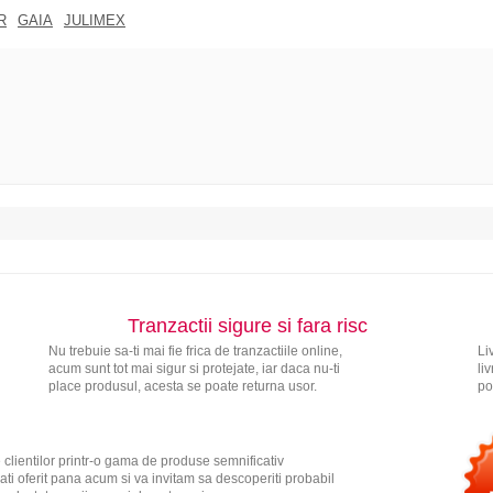
R
GAIA
JULIMEX
Tranzactii sigure si fara risc
Nu trebuie sa-ti mai fie frica de tranzactiile online,
Li
acum sunt tot mai sigur si protejate, iar daca nu-ti
li
place produsul, acesta se poate returna usor.
po
 clientilor printr-o gama de produse semnificativ
ati oferit pana acum si va invitam sa descoperiti probabil