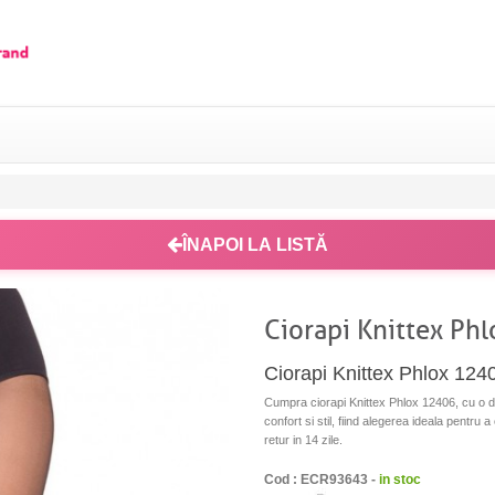
ÎNAPOI LA LISTĂ
Ciorapi Knittex Ph
Ciorapi Knittex Phlox 124
Cumpra ciorapi Knittex Phlox 12406, cu o de
confort si stil, fiind alegerea ideala pentru 
retur in 14 zile.
Cod : ECR93643 -
in stoc