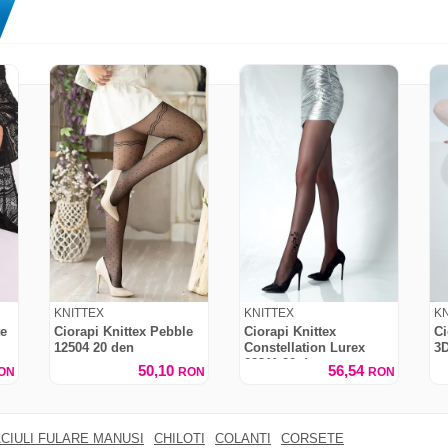
KNITTEX
KNITTEX
K
te
Ciorapi Knittex Pebble
Ciorapi Knittex
Ci
12504 20 den
Constellation Lurex
3D
22311 20 den
50,10
56,54
ON
RON
RON
CIULI FULARE MANUSI
CHILOTI
COLANTI
CORSETE