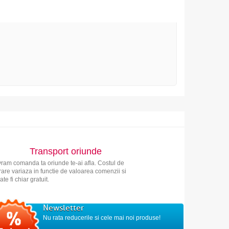
Transport oriunde
vram comanda ta oriunde te-ai afla. Costul de
vrare variaza in functie de valoarea comenzii si
ate fi chiar gratuit.
Newsletter
Nu rata reducerile si cele mai noi produse!