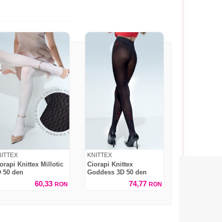
NITTEX
KNITTEX
orapi Knittex Millotic
Ciorapi Knittex
 50 den
Goddess 3D 50 den
60,33
74,77
RON
RON