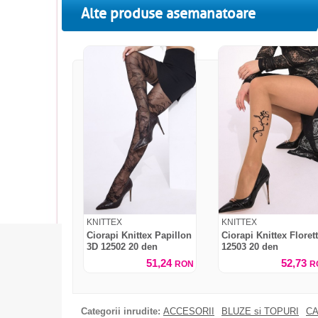
Alte produse asemanatoare
KNITTEX
KNITTEX
Ciorapi Knittex Papillon
Ciorapi Knittex Floret
3D 12502 20 den
12503 20 den
51,24
52,73
RON
R
Categorii inrudite:
ACCESORII
BLUZE si TOPURI
CA