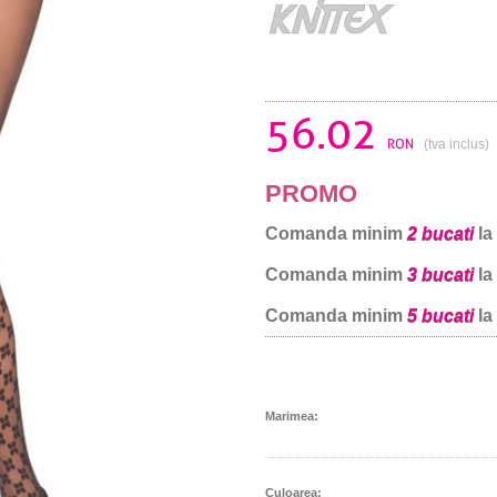
56.02
RON
(tva inclus)
PROMO
Comanda minim
2 bucati
la
Comanda minim
3 bucati
la
Comanda minim
5 bucati
la
Marimea:
Culoarea: