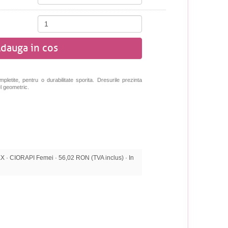
dauga in cos
pletite, pentru o durabilitate sporita. Dresurile prezinta
l geometric.
· CIORAPI Femei · 56,02 RON (TVA inclus) · In