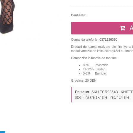
Cantitate:
A
Comanda telefonic:
0371236350
Dresuri de dama realizate din fire lycra im
model fantezie ce imita ciorapii 3/4 cu mode
Compozitie in functie de marime:
88% Poliamida
11-12% Elastan
0-1% Bumbac
Grosime: 20 DEN
Pe scurt:
SKU ECR93643 · KNITTEX 
stoc · livrare 1-7 zile · retur 14 zile