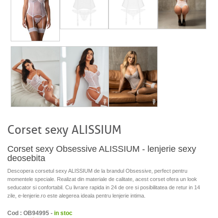
Corset sexy ALISSIUM
Corset sexy Obsessive ALISSIUM - lenjerie sexy
deosebita
Descopera corsetul sexy ALISSIUM de la brandul Obsessive, perfect pentru
momentele speciale. Realizat din materiale de calitate, acest corset ofera un look
seducator si confortabil. Cu livrare rapida in 24 de ore si posibilitatea de retur in 14
zile, e-lenjerie.ro este alegerea ideala pentru lenjerie intima.
Cod : OB94995 -
in stoc