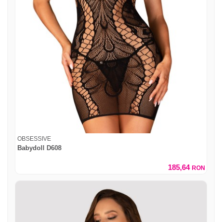
OBSESSIVE
Babydoll D608
185,64
RON