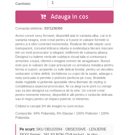
Cantitate:
Adauga in cos
Comanda telefonic:
0371236350
Acest corset sexy Arrowel, disponibil atat in varianta alba, cat si in
varianta neagra, este creat pentru a-ti pune in valoare formele si
pentru a-ti oferi controlul momentului. Realizat din tulle elastic usor
transparent, corsetul imbraca silueta si evidentiaza fiecare miscare
intr-un mod provocator si elegant, indiferent de culoarea aleasa.
Designul cu balene verticale subtiaza vizual talia si contureaza
armonios corpul, oferind o imagine extrem de atragatoare. Bustul
este pus in valoare de cupe prevazute cu armatura metalica pentru
forma si suport, acoperite cu tulle delicat brodat, pentru un decolteu
seducator si bine definit. Inchiderea cu copci de la spate, adauga o
nota senzuala si permite o potrivire perfecta pe corp. Bretelele
duble reglabile si jartierele ajustabile ofera libertate de styling si
completeaza aspectul provocator, fie ca alegi sa le porti cu ciorapi
sau sa lasi designul sa vorbeasca de la sine. Un corset creat
pentru momente intense, disponibil in alb pentru o seductie delicata
sau in negru pentru un impact puternic si misterios.
Chilotul si ciorapii 3/4 din imagini nu sunt inclusi.
Compozitie: 94% Poliamida, 6% Elastan /
100% Poliester / 100
%
Poliamida
Pe scurt:
SKU OB102094 · OBSESSIVE · LENJERIE
SEXY Femei · 291,83 RON (TVA inclus) · In stoc ·