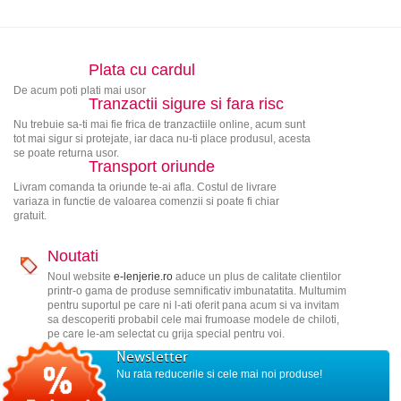
Plata cu cardul
De acum poti plati mai usor
Tranzactii sigure si fara risc
Nu trebuie sa-ti mai fie frica de tranzactiile online, acum sunt
tot mai sigur si protejate, iar daca nu-ti place produsul, acesta
se poate returna usor.
Transport oriunde
Livram comanda ta oriunde te-ai afla. Costul de livrare
variaza in functie de valoarea comenzii si poate fi chiar
gratuit.
Noutati
Noul website
e-lenjerie.ro
aduce un plus de calitate clientilor
printr-o gama de produse semnificativ imbunatatita. Multumim
pentru suportul pe care ni l-ati oferit pana acum si va invitam
sa descoperiti probabil cele mai frumoase modele de chiloti,
pe care le-am selectat cu grija special pentru voi.
Newsletter
Nu rata reducerile si cele mai noi produse!