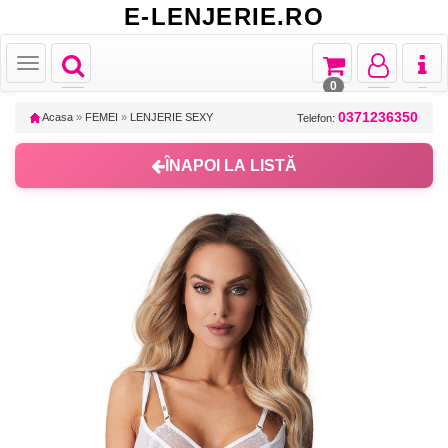
E-LENJERIE.RO
Toggle
Toggle
Toggle
Toggl
Toggle
navigation
navigation
navigation
naviga
navigation
0
0371236350
Acasa
»
FEMEI
»
LENJERIE SEXY
Telefon:
ÎNAPOI LA LISTĂ