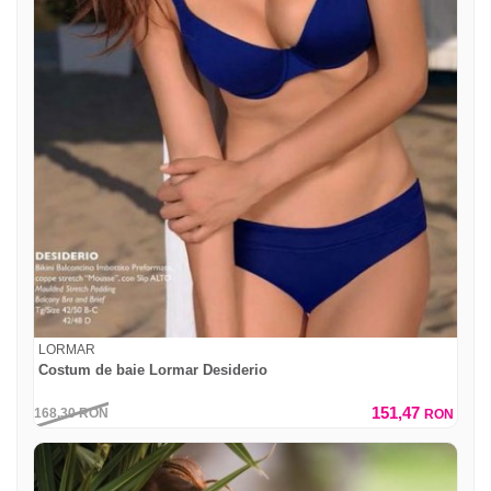
LORMAR
Costum de baie Lormar Desiderio
151,47
168,30
RON
RON