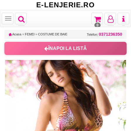
E-LENJERIE.RO
Toggle
Toggle
Toggle
Toggl
Toggle
navigation
navigation
navigation
naviga
navigation
0
0371236350
Acasa
»
FEMEI
»
COSTUME DE BAIE
Telefon:
ÎNAPOI LA LISTĂ