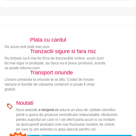
Plata cu cardul
De acum poti plati mai usor
Tranzactii sigure si fara risc
Nu trebuie sa-ti mai fie frica de tranzactiile online, acum sunt
tot mai sigur si protejate, iar daca nu-ti place produsul, acesta
se poate returna usor.
Transport oriunde
Livram comanda ta oriunde te-ai afla. Costul de livrare
variaza in functie de valoarea comenzii si poate fi chiar
gratuit.
Noutati
Noul website
e-lenjerie.ro
aduce un plus de calitate clientilor
printr-o gama de produse semnificativ imbunatatita. Multumim
pentru suportul pe care ni l-ati oferit pana acum si va invitam
sa descoperiti probabil cele mai frumoase modele de chiloti,
pe care le-am selectat cu grija special pentru voi.