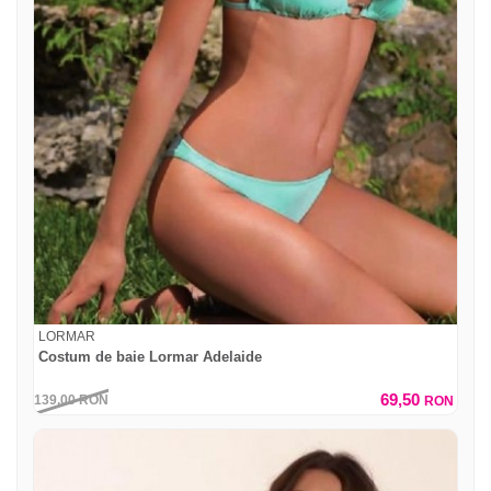
LORMAR
Costum de baie Lormar Adelaide
69,50
139,00
RON
RON