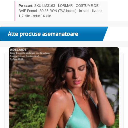
Pe scurt:
SKU LM3163 · LORMAR · COSTUME DE
BAIE Femei · 89,85 RON (TVA inclus) · In stoc · livrare
1-7 zile · retur 14 zile
Alte produse asemanatoare