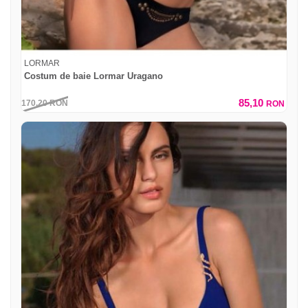
LORMAR
Costum de baie Lormar Uragano
85,10
170,20
RON
RON