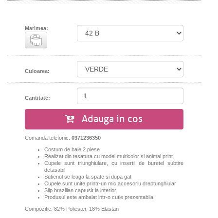
Marimea:
Culoarea:
Cantitate:
Adauga in cos
Comanda telefonic:
0371236350
Costum de baie 2 piese
Realizat din tesatura cu model multicolor si animal print
Cupele sunt triunghiulare, cu insertii de buretel subtire
detasabil
Sutienul se leaga la spate si dupa gat
Cupele sunt unite printr-un mic accesoriu dreptunghiular
Slip brazilian captusit la interior
Produsul este ambalat intr-o cutie prezentabila
Compozitie: 82% Poliester, 18% Elastan