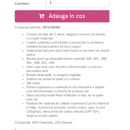
Cantitate:
Adauga in cos
Comanda telefonic:
0371236350
Costum de baie din 2 piese, elegant si extrem de feminin,
cu model multicolor
Cupele sutienului sunt intarite si prevazute cu armatura
metalica la baza pentru forma si suport
Sutienul tip balconet ridica bine bustul si are efect de marire
optica
Buretei push-up detasabili pentru marimile 36B, 36C, 38B,
38C, 40B, 40C, 42B
Intre cupe este usor incretit si infrumusetat cu cercuri
decorative aurii
Bretele detasabile, cu lungime reglabila
Sutienul se prinde la spate cu o clema
Slip clasic
Partea superioara a sutienului si cea inferioara a slipului
sunt infrumusetate cu insertii de tesatura uni
Slipul prezinta model floral multicolor in fata, iar la spate
este uni
Realizat din material de calitate superioara Carvico fabricat
in Italia, rezistent la actiunea razelor solare, opac si usor
(155g/mp), ofera protectie solara ridicata (UPF 50+),
asigura uscare rapida
Compozitie: 85% Poliamida, 15% Elastan