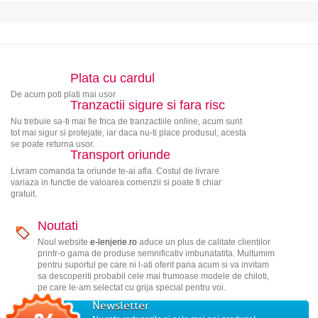
Plata cu cardul
De acum poti plati mai usor
Tranzactii sigure si fara risc
Nu trebuie sa-ti mai fie frica de tranzactiile online, acum sunt
tot mai sigur si protejate, iar daca nu-ti place produsul, acesta
se poate returna usor.
Transport oriunde
Livram comanda ta oriunde te-ai afla. Costul de livrare
variaza in functie de valoarea comenzii si poate fi chiar
gratuit.
Noutati
Noul website
e-lenjerie.ro
aduce un plus de calitate clientilor
printr-o gama de produse semnificativ imbunatatita. Multumim
pentru suportul pe care ni l-ati oferit pana acum si va invitam
sa descoperiti probabil cele mai frumoase modele de chiloti,
pe care le-am selectat cu grija special pentru voi.
Newsletter