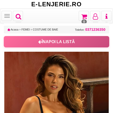
E-LENJERIE.RO
Toggle
Toggle
Toggle
Toggl
Toggle
navigation
navigation
navigation
naviga
navigation
0
0371236350
Acasa
»
FEMEI
»
COSTUME DE BAIE
Telefon:
ÎNAPOI LA LISTĂ