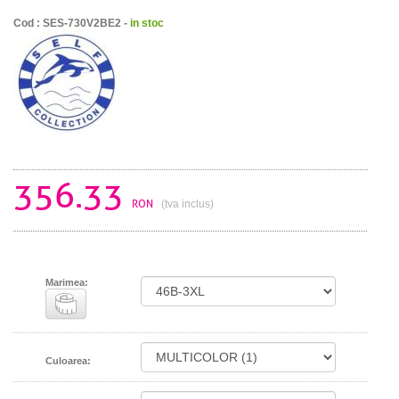
Cod : SES-730V2BE2 -
in stoc
356.33
RON
(tva inclus)
Marimea:
Culoarea: