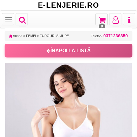
E-LENJERIE.RO
Toggle
Toggle
Toggle
Toggl
Toggle
navigation
navigation
navigation
naviga
navigation
0
0371236350
Acasa
»
FEMEI
»
FUROURI SI JUPE
Telefon:
ÎNAPOI LA LISTĂ