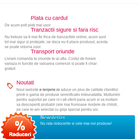
Plata cu cardul
De acum poti plati mai usor
Tranzactii sigure si fara risc
Nu trebuie sa-ti mai fie frica de tranzactiile online, acum sunt
tot mai sigur si protejate, iar daca nu-ti place produsul, acesta
se poate returna usor.
Transport oriunde
Livram comanda ta oriunde te-ai afla. Costul de livrare
variaza in functie de valoarea comenzii si poate fi chiar
gratuit.
Noutati
Noul website
e-lenjerie.ro
aduce un plus de calitate clientilor
printr-o gama de produse semnificativ imbunatatita. Multumim
pentru suportul pe care ni l-ati oferit pana acum si va invitam
sa descoperiti probabil cele mai frumoase modele de chiloti,
pe care le-am selectat cu grija special pentru voi.
Newsletter
Nu rata reducerile si cele mai noi produse!