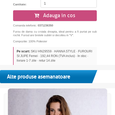
Cantitate:
Adauga in cos
Comanda telefonic:
0371236350
Furou de dama cu croiala dreapta, ideal pentru a fi purtat pe sub
rochii. Furoul are bretele subtiri si decolteu in "V".
Compozitie: 100% Poliester
Pe scurt:
SKU HN29559 · HANNA STYLE · FUROURI
SI JUPE Femei · 192,44 RON (TVA inclus) · In stoc ·
livrare 1-7 zile · retur 14 zile
Alte produse asemanatoare