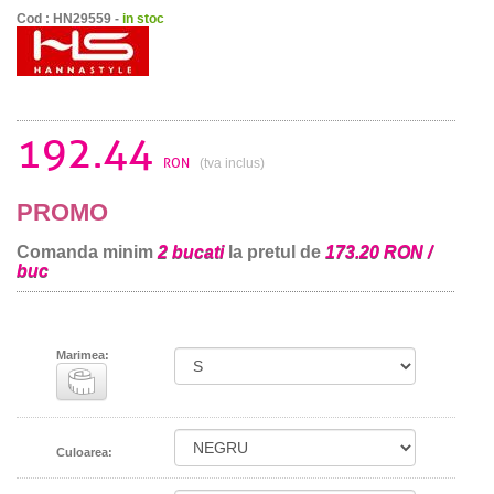
Cod : HN29559 -
in stoc
192.44
RON
(tva inclus)
PROMO
Comanda minim
2 bucati
la pretul de
173.20 RON /
buc
Marimea:
Culoarea: