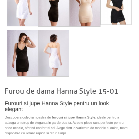
Furou de dama Hanna Style 15-01
Furouri si jupe Hanna Style pentru un look
elegant
Descopera colectia noastra de
furouri si jupe Hanna Style
, ideale pentru a
adauga un strop de eleganta in garderoba ta. Aceste piese sunt perfecte pentru
orice ocazie, oferind confort si stil. Alege dintr-o varietate de modele si culori, toate
disponibile cu livrare rapida si retur simplu.