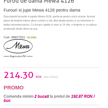
Furou de dama Mewa 4126
Furouri si jupe Mewa 4126 pentru dama
Descoperiti furourile si jupele Mewa 4126, perfecte pentru orice ocazie. Aceste
piese de lenjerie intima ofera confort si stil, fiind ideale pentru a va simti bine in
pielea dumneavoastra. Cu livrare rapida si retur in 14 zile, e-lenjerie.ro va aduce
produsele dorite direct la usa.
Cod : MW77551 -
in stoc
214.30
RON
(tva inclus)
PROMO
Comanda minim
2 bucati
la pretul de
192.87 RON /
buc