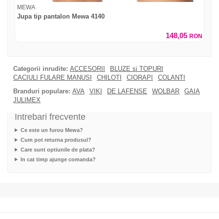
MEWA
Jupa tip pantalon Mewa 4140
148,05
RON
Categorii inrudite:
ACCESORII
BLUZE si TOPURI
CACIULI FULARE MANUSI
CHILOTI
CIORAPI
COLANTI
Branduri populare:
AVA
VIKI
DE LAFENSE
WOLBAR
GAIA
JULIMEX
Intrebari frecvente
Ce este un furou Mewa?
Cum pot returna produsul?
Care sunt optiunile de plata?
In cat timp ajunge comanda?