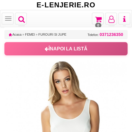
E-LENJERIE.RO
Toggle
Toggle
Toggle
Toggl
Toggle
navigation
navigation
navigation
naviga
navigation
0
0371236350
Acasa
»
FEMEI
»
FUROURI SI JUPE
Telefon:
ÎNAPOI LA LISTĂ