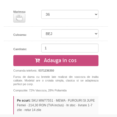
Marimea:
Culoarea:
Cantitate:
Adauga in cos
Comanda telefonic:
0371236350
Furou de dama cu bretele late realizat din vascoza de inalta
calitate. Modelul are o croiala simpla, clasica si se adapteaza
perfect pe corp.
Compozitie: 72% Vascoza, 28% Poliamida
Pe scurt:
SKU MW77551 · MEWA · FUROURI SI JUPE
Femei · 214,30 RON (TVA inclus) · In stoc · livrare 1-7
zile · retur 14 zile