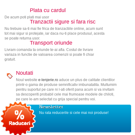
Plata cu cardul
De acum poti plati mai usor
Tranzactii sigure si fara risc
Nu trebuie sa-ti mai fie frica de tranzactiile online, acum sunt
tot mai sigur si protejate, iar daca nu-ti place produsul, acesta
se poate returna usor.
Transport oriunde
Livram comanda ta oriunde te-ai afla. Costul de livrare
variaza in functie de valoarea comenzii si poate fi chiar
gratuit.
Noutati
Noul website
e-lenjerie.ro
aduce un plus de calitate clientilor
printr-o gama de produse semnificativ imbunatatita. Multumim
pentru suportul pe care ni l-ati oferit pana acum si va invitam
sa descoperiti probabil cele mai frumoase modele de chiloti,
pe care le-am selectat cu grija special pentru voi.
Newsletter
Nu rata reducerile si cele mai noi produse!