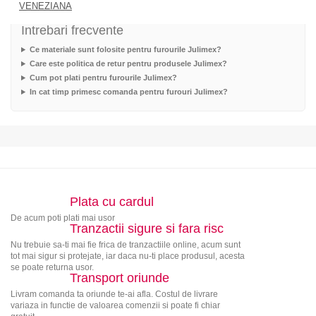
VENEZIANA
Intrebari frecvente
Ce materiale sunt folosite pentru furourile Julimex?
Care este politica de retur pentru produsele Julimex?
Cum pot plati pentru furourile Julimex?
In cat timp primesc comanda pentru furouri Julimex?
Plata cu cardul
De acum poti plati mai usor
Tranzactii sigure si fara risc
Nu trebuie sa-ti mai fie frica de tranzactiile online, acum sunt
tot mai sigur si protejate, iar daca nu-ti place produsul, acesta
se poate returna usor.
Transport oriunde
Livram comanda ta oriunde te-ai afla. Costul de livrare
variaza in functie de valoarea comenzii si poate fi chiar