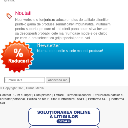
gratuit.
Noutati
Noul website
e-lenjerie.ro
aduce un plus de calitate clientilor
printr-o gama de produse semnificativ imbunatatita. Multumim
pentru suportul pe care ni l-ati oferit pana acum si va invitam
sa descoperiti probabil cele mai frumoase modele de chiloti,
pe care le-am selectat cu grija special pentru voi.
Newsletter
Nu rata reducerile si cele mai noi produse!
© Copyright 2026, Duras Media
Contact
|
Cum cumpar
|
Cum platesc
|
Livrare
|
Termeni si conditii
|
Prelucrarea datelor cu
caracter personal
|
Politica de retur
|
Sfaturi intretinere
|
ANPC
|
Platforma SOL
|
Platforma
SAL