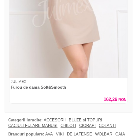
JULIMEX
Furou de dama Soft&Smooth
162,26
RON
Categorii inrudite:
ACCESORII
BLUZE si TOPURI
CACIULI FULARE MANUSI
CHILOTI
CIORAPI
COLANTI
Branduri populare:
AVA
VIKI
DE LAFENSE
WOLBAR
GAIA