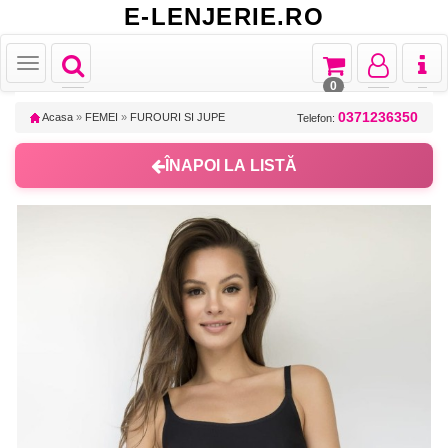
E-LENJERIE.RO
Toggle
Toggle
Toggle
Toggl
Toggle
navigation
navigation
navigation
naviga
navigation
0
0371236350
Acasa
»
FEMEI
»
FUROURI SI JUPE
Telefon:
ÎNAPOI LA LISTĂ