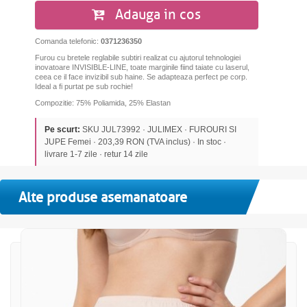
Adauga in cos
Comanda telefonic:
0371236350
Furou cu bretele reglabile subtiri
realizat cu ajutorul tehnologiei
inovatoare INVISIBLE-LINE, toate marginile fiind taiate cu laserul,
ceea ce il face invizibil sub haine.
Se adapteaza perfect pe corp.
Ideal a fi purtat pe sub rochie!
Compozitie: 75% Poliamida, 25% Elastan
Pe scurt:
SKU JUL73992 · JULIMEX · FUROURI SI
JUPE Femei · 203,39 RON (TVA inclus) · In stoc ·
livrare 1-7 zile · retur 14 zile
Alte produse asemanatoare