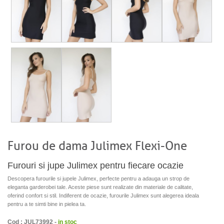
Furou de dama Julimex Flexi-One
Furouri si jupe Julimex pentru fiecare ocazie
Descopera furourile si jupele Julimex, perfecte pentru a adauga un strop de
eleganta garderobei tale. Aceste piese sunt realizate din materiale de calitate,
oferind confort si stil. Indiferent de ocazie, furourile Julimex sunt alegerea ideala
pentru a te simti bine in pielea ta.
Cod : JUL73992 -
in stoc