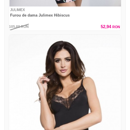
JULIMEX
Furou de dama Julimex Hibiscus
52,94
105,88
RON
RON