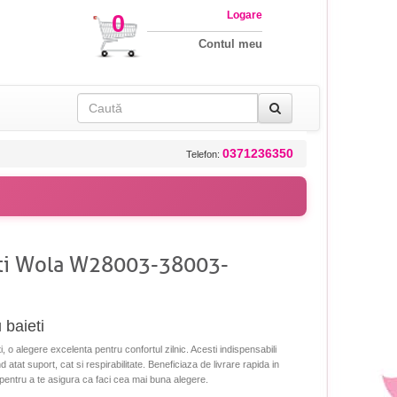
Logare
0
Contul meu
0371236350
Telefon:
ieti Wola W28003-38003-
 baieti
, o alegere excelenta pentru confortul zilnic. Acesti indispensabili
nd atat suport, cat si respirabilitate. Beneficiaza de livrare rapida in
e, pentru a te asigura ca faci cea mai buna alegere.