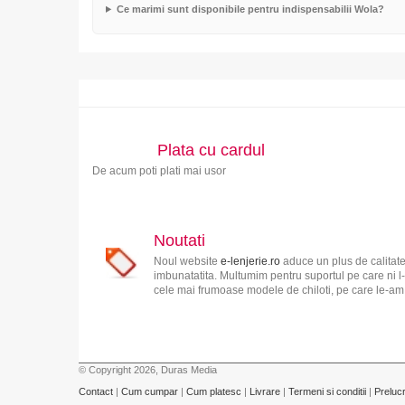
Ce marimi sunt disponibile pentru indispensabilii Wola?
Plata cu cardul
De acum poti plati mai usor
Noutati
Noul website
e-lenjerie.ro
aduce un plus de calitate
imbunatatita. Multumim pentru suportul pe care ni l-
cele mai frumoase modele de chiloti, pe care le-am s
© Copyright 2026, Duras Media
Contact
|
Cum cumpar
|
Cum platesc
|
Livrare
|
Termeni si conditii
|
Preluc