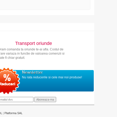
Transport oriunde
vram comanda ta oriunde te-ai afla. Costul de
vrare variaza in functie de valoarea comenzii si
ate fi chiar gratuit.
Newsletter
Nu rata reducerile si cele mai noi produse!
OL
|
Platforma SAL