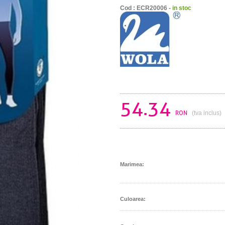
Cod : ECR20006 -
in stoc
54.34
RON
(tva inclus)
Marimea:
Culoarea: