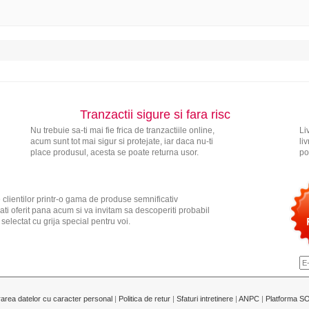
Tranzactii sigure si fara risc
Nu trebuie sa-ti mai fie frica de tranzactiile online,
Li
acum sunt tot mai sigur si protejate, iar daca nu-ti
li
place produsul, acesta se poate returna usor.
po
 clientilor printr-o gama de produse semnificativ
ati oferit pana acum si va invitam sa descoperiti probabil
electat cu grija special pentru voi.
rarea datelor cu caracter personal
|
Politica de retur
|
Sfaturi intretinere
|
ANPC
|
Platforma S