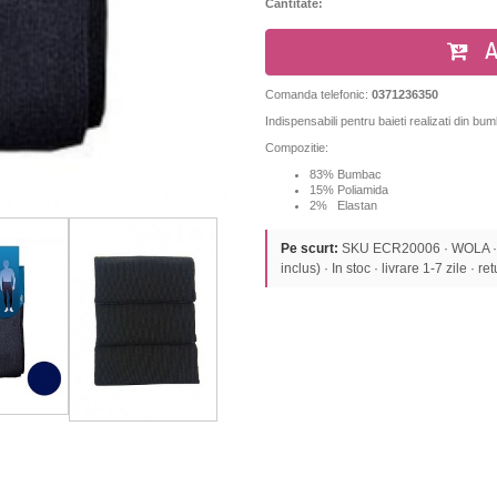
Cantitate:
A
Comanda telefonic:
0371236350
Indispensabili pentru baieti realizati din bu
Compozitie:
83% Bumbac
15% Poliamida
2% Elastan
Pe scurt:
SKU ECR20006 · WOLA · 
inclus) · In stoc · livrare 1-7 zile · re