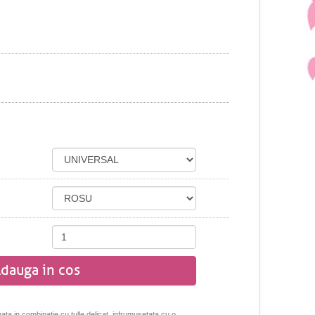
dauga in cos
nata in combinatie cu tulle delicat, infrumusetata cu o