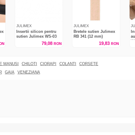
JULIMEX
JULIMEX
J
ex
Insertii silicon pentru
Bretele sutien Julimex
In
sutien Julimex WS-03
RB 341 (12 mm)
au
W
79,08
19,83
ON
RON
RON
RE MANUSI
CHILOTI
CIORAPI
COLANTI
CORSETE
R
GAIA
VENEZIANA