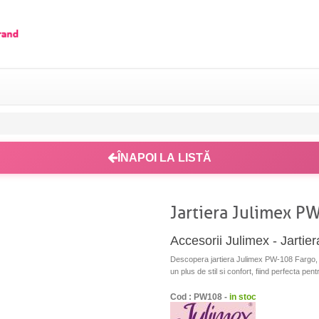
ÎNAPOI LA LISTĂ
Jartiera Julimex P
Accesorii Julimex - Jarti
Descopera jartiera Julimex PW-108 Fargo, un
un plus de stil si confort, fiind perfecta pent
Cod : PW108 -
in stoc