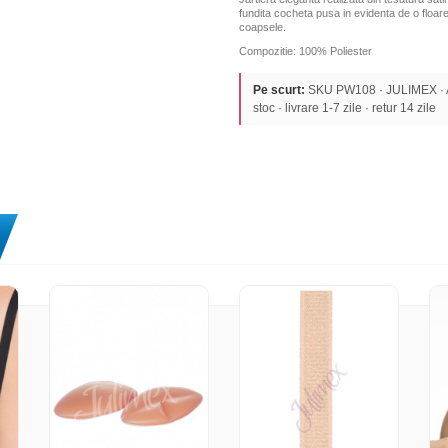
fundita cocheta pusa in evidenta de o floare
coapsele.
Compozitie: 100% Poliester
Pe scurt:
SKU PW108 · JULIMEX · A
stoc · livrare 1-7 zile · retur 14 zile