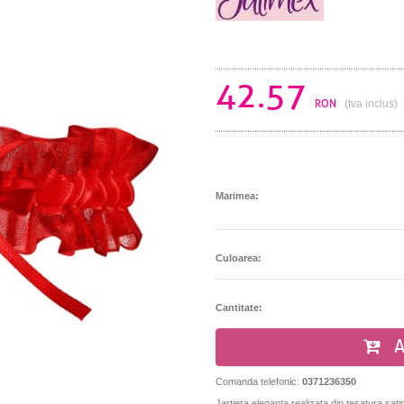
42.57
RON
(tva inclus)
Marimea:
Culoarea:
Cantitate:
A
Comanda telefonic:
0371236350
Jartiera eleganta realizata din
tesatura sati