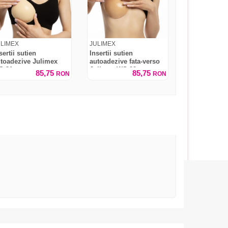
ULIMEX
JULIMEX
sertii sutien
Insertii sutien
toadezive Julimex
autoadezive fata-verso
S-31
Julimex WS-29
85,75
85,75
RON
RON