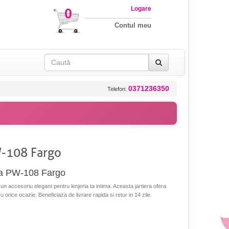
Logare
0
Contul meu
0371236350
Telefon:
W-108 Fargo
era PW-108 Fargo
 accesoriu elegant pentru lenjeria ta intima. Aceasta jartiera ofera
ru orice ocazie. Beneficiaza de livrare rapida si retur in 14 zile.