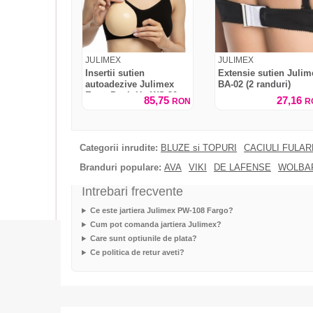
JULIMEX
JULIMEX
Insertii sutien
Extensie sutien Julim
autoadezive Julimex
BA-02 (2 randuri)
Extra Push-Up WS-30
85,75
27,16
RON
R
Categorii inrudite:
BLUZE si TOPURI
CACIULI FULA
Branduri populare:
AVA
VIKI
DE LAFENSE
WOLBA
Intrebari frecvente
Ce este jartiera Julimex PW-108 Fargo?
Cum pot comanda jartiera Julimex?
Care sunt optiunile de plata?
Ce politica de retur aveti?