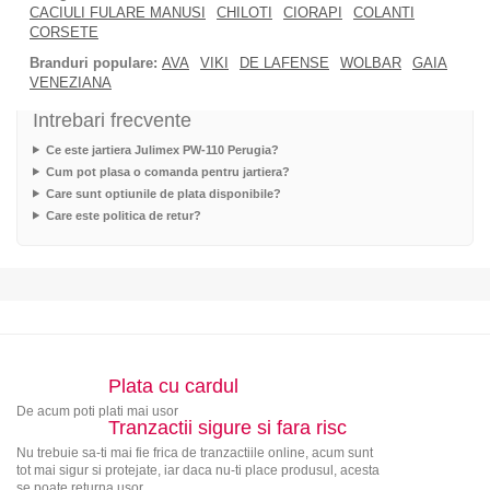
CACIULI FULARE MANUSI
CHILOTI
CIORAPI
COLANTI
CORSETE
Branduri populare:
AVA
VIKI
DE LAFENSE
WOLBAR
GAIA
VENEZIANA
Intrebari frecvente
Ce este jartiera Julimex PW-110 Perugia?
Cum pot plasa o comanda pentru jartiera?
Care sunt optiunile de plata disponibile?
Care este politica de retur?
Plata cu cardul
De acum poti plati mai usor
Tranzactii sigure si fara risc
Nu trebuie sa-ti mai fie frica de tranzactiile online, acum sunt
tot mai sigur si protejate, iar daca nu-ti place produsul, acesta
se poate returna usor.