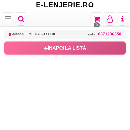
E-LENJERIE.RO
Toggle
Toggle
Toggle
Toggl
Toggle
navigation
navigation
navigation
naviga
navigation
0
0371236350
Acasa
»
FEMEI
»
ACCESORII
Telefon:
ÎNAPOI LA LISTĂ