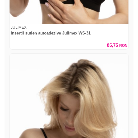
JULIMEX
Insertii sutien autoadezive Julimex WS-31
85,75
RON