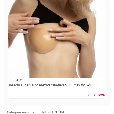
JULIMEX
Insertii sutien autoadezive fata-verso Julimex WS-29
85,75
RON
Categorii inrudite:
BLUZE si TOPURI