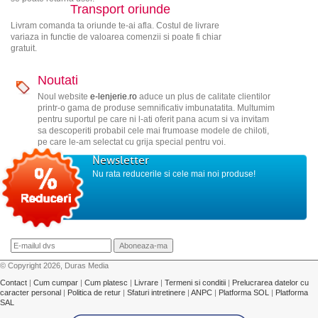
Transport oriunde
Livram comanda ta oriunde te-ai afla. Costul de livrare
variaza in functie de valoarea comenzii si poate fi chiar
gratuit.
Noutati
Noul website
e-lenjerie.ro
aduce un plus de calitate clientilor
printr-o gama de produse semnificativ imbunatatita. Multumim
pentru suportul pe care ni l-ati oferit pana acum si va invitam
sa descoperiti probabil cele mai frumoase modele de chiloti,
pe care le-am selectat cu grija special pentru voi.
Newsletter
Nu rata reducerile si cele mai noi produse!
© Copyright 2026, Duras Media
Contact
|
Cum cumpar
|
Cum platesc
|
Livrare
|
Termeni si conditii
|
Prelucrarea datelor cu
caracter personal
|
Politica de retur
|
Sfaturi intretinere
|
ANPC
|
Platforma SOL
|
Platforma
SAL