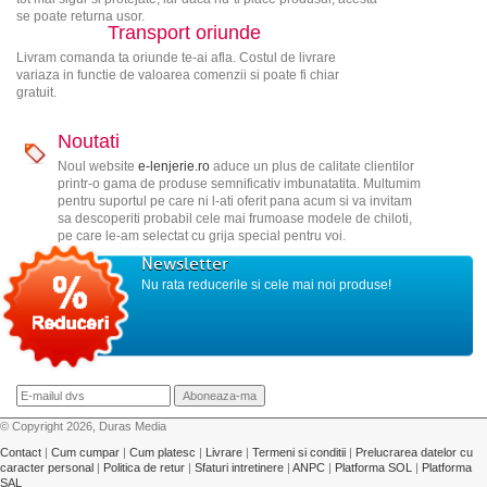
se poate returna usor.
Transport oriunde
Livram comanda ta oriunde te-ai afla. Costul de livrare
variaza in functie de valoarea comenzii si poate fi chiar
gratuit.
Noutati
Noul website
e-lenjerie.ro
aduce un plus de calitate clientilor
printr-o gama de produse semnificativ imbunatatita. Multumim
pentru suportul pe care ni l-ati oferit pana acum si va invitam
sa descoperiti probabil cele mai frumoase modele de chiloti,
pe care le-am selectat cu grija special pentru voi.
Newsletter
Nu rata reducerile si cele mai noi produse!
© Copyright 2026, Duras Media
Contact
|
Cum cumpar
|
Cum platesc
|
Livrare
|
Termeni si conditii
|
Prelucrarea datelor cu
caracter personal
|
Politica de retur
|
Sfaturi intretinere
|
ANPC
|
Platforma SOL
|
Platforma
SAL