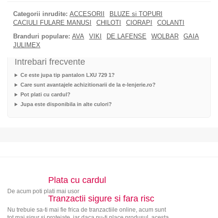
Categorii inrudite:
ACCESORII
BLUZE si TOPURI
CACIULI FULARE MANUSI
CHILOTI
CIORAPI
COLANTI
Branduri populare:
AVA
VIKI
DE LAFENSE
WOLBAR
GAIA
JULIMEX
Intrebari frecvente
Ce este jupa tip pantalon LXU 729 1?
Care sunt avantajele achizitionarii de la e-lenjerie.ro?
Pot plati cu cardul?
Jupa este disponibila in alte culori?
Plata cu cardul
De acum poti plati mai usor
Tranzactii sigure si fara risc
Nu trebuie sa-ti mai fie frica de tranzactiile online, acum sunt
tot mai sigur si protejate, iar daca nu-ti place produsul, acesta