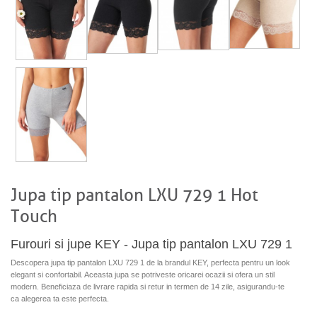
Jupa tip pantalon LXU 729 1 Hot
Touch
Furouri si jupe KEY - Jupa tip pantalon LXU 729 1
Descopera jupa tip pantalon LXU 729 1 de la brandul KEY, perfecta pentru un look
elegant si confortabil. Aceasta jupa se potriveste oricarei ocazii si ofera un stil
modern. Beneficiaza de livrare rapida si retur in termen de 14 zile, asigurandu-te
ca alegerea ta este perfecta.