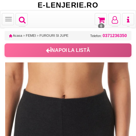
E-LENJERIE.RO
Toggle
Toggle
Toggle
Toggl
Toggle
navigation
navigation
navigation
naviga
navigation
0
0371236350
Acasa
»
FEMEI
»
FUROURI SI JUPE
Telefon:
ÎNAPOI LA LISTĂ