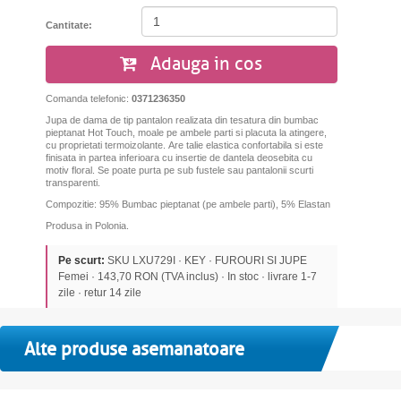
Cantitate:
Adauga in cos
Comanda telefonic:
0371236350
Jupa de dama de tip pantalon realizata din tesatura din bumbac
pieptanat Hot Touch, moale pe ambele parti si placuta la atingere,
cu proprietati termoizolante. Are talie elastica confortabila si este
finisata in partea inferioara cu insertie de dantela deosebita cu
motiv floral. Se poate purta pe sub fustele sau pantalonii scurti
transparenti.
Compozitie: 95% Bumbac pieptanat (pe ambele parti), 5% Elastan
Produsa in Polonia.
Pe scurt:
SKU LXU729I · KEY · FUROURI SI JUPE
Femei · 143,70 RON (TVA inclus) · In stoc · livrare 1-7
zile · retur 14 zile
Alte produse asemanatoare