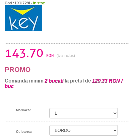
Cod : LXU729I -
in stoc
143.70
RON
(tva inclus)
PROMO
Comanda minim
2 bucati
la pretul de
129.33 RON /
buc
Marimea:
Culoarea: