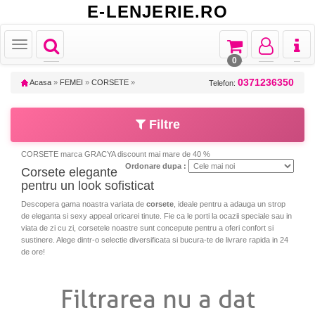
E-LENJERIE.RO
Toggle
Toggle
Toggle
Toggl
Toggle
navigation
navigation
navigation
naviga
navigation
0
0371236350
Acasa
»
FEMEI
»
CORSETE
»
Telefon:
Filtre
CORSETE marca GRACYA discount mai mare de 40 %
Ordonare dupa :
Corsete elegante
pentru un look sofisticat
Descopera gama noastra variata de
corsete
, ideale pentru a adauga un strop
de eleganta si sexy appeal oricarei tinute. Fie ca le porti la ocazii speciale sau in
viata de zi cu zi, corsetele noastre sunt concepute pentru a oferi confort si
sustinere. Alege dintr-o selectie diversificata si bucura-te de livrare rapida in 24
de ore!
Filtrarea nu a dat