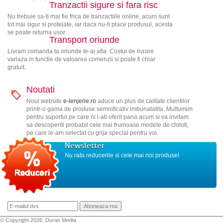
Tranzactii sigure si fara risc
Nu trebuie sa-ti mai fie frica de tranzactiile online, acum sunt
tot mai sigur si protejate, iar daca nu-ti place produsul, acesta
se poate returna usor.
Transport oriunde
Livram comanda ta oriunde te-ai afla. Costul de livrare
variaza in functie de valoarea comenzii si poate fi chiar
gratuit.
Noutati
Noul website
e-lenjerie.ro
aduce un plus de calitate clientilor
printr-o gama de produse semnificativ imbunatatita. Multumim
pentru suportul pe care ni l-ati oferit pana acum si va invitam
sa descoperiti probabil cele mai frumoase modele de chiloti,
pe care le-am selectat cu grija special pentru voi.
Newsletter
Nu rata reducerile si cele mai noi produse!
© Copyright 2026, Duras Media