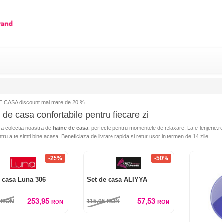
 CASA discount mai mare de 20 %
 de casa confortabile pentru fiecare zi
a colectia noastra de
haine de casa
, perfecte pentru momentele de relaxare. La e-lenjerie.r
tru a te simti bine acasa. Beneficiaza de livrare rapida si retur usor in termen de 14 zile.
-25%
-50%
e casa Luna 306
Set de casa ALIYYA
253,95
57,53
0
RON
115,05
RON
RON
RON