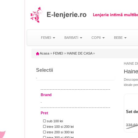
FEMEI
BARBATI
COPII
BEBE
Acasa
»
FEMEI
»
HAINE DE CASA
»
HAINE DE
Selectii
Haine
-
Descoper
ideale pen
Brand
-
Set d
Pret
sub 100 lei
338,6
intre 100 si 200 lei
intre 200 si 300 lei
intre 300 si 400 lei