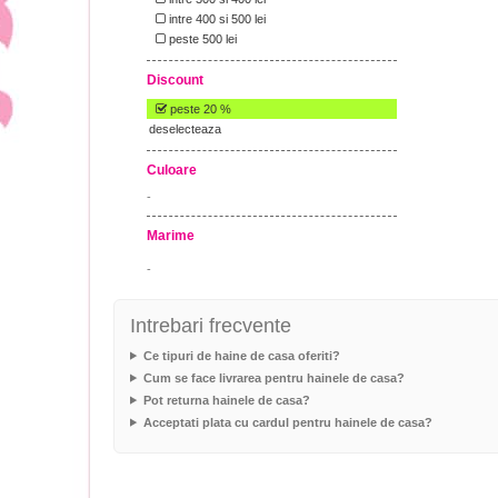
intre 400 si 500 lei
peste 500 lei
Discount
peste 20 %
deselecteaza
Culoare
-
Marime
-
Intrebari frecvente
Ce tipuri de haine de casa oferiti?
Cum se face livrarea pentru hainele de casa?
Pot returna hainele de casa?
Acceptati plata cu cardul pentru hainele de casa?