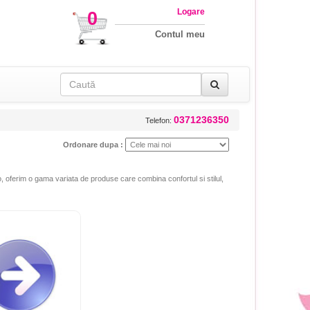
Logare
0
Contul meu
0371236350
Telefon:
Ordonare dupa :
o, oferim o gama variata de produse care combina confortul si stilul,