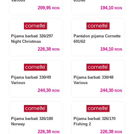
Various
691/60
209,95
194,10
RON
RON
Pijama barbati 326/297
Pantalon pijama Cornette
Night Christmas
691/62
226,38
194,10
RON
RON
Pijama barbati 330/49
Pijama barbati 330/48
Various
Various
244,30
244,30
RON
RON
Pijama barbati 326/180
Pijama barbati 326/170
Norway
Fishing 2
226,38
226,38
RON
RON