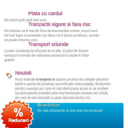
Plata cu cardul
De acum poti plati mai usor
Tranzactii sigure si fara risc
Nu trebuie sa-ti mai fie frica de tranzactiile online, acum sunt
tot mai sigur si protejate, iar daca nu-ti place produsul, acesta
se poate returna usor.
Transport oriunde
Livram comanda ta oriunde te-ai afla. Costul de livrare
variaza in functie de valoarea comenzii si poate fi chiar
gratuit.
Noutati
Noul website
e-lenjerie.ro
aduce un plus de calitate clientilor
printr-o gama de produse semnificativ imbunatatita. Multumim
pentru suportul pe care ni l-ati oferit pana acum si va invitam
sa descoperiti probabil cele mai frumoase modele de chiloti,
pe care le-am selectat cu grija special pentru voi.
Newsletter
Nu rata reducerile si cele mai noi produse!