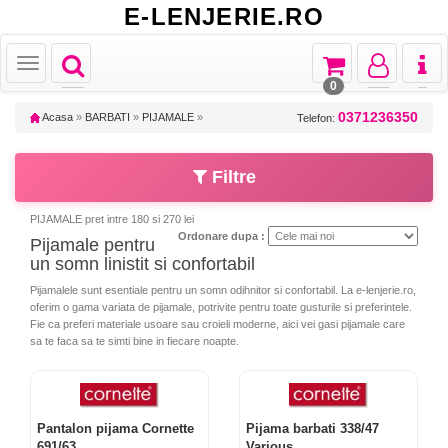
E-LENJERIE.RO
Toggle
Toggle
Toggle
Toggl
Toggle
navigation
navigation
navigation
naviga
navigation
0
0371236350
Acasa
»
BARBATI
»
PIJAMALE
»
Telefon:
Filtre
PIJAMALE pret intre 180 si 270 lei
Ordonare dupa :
Pijamale pentru
un somn linistit si confortabil
Pijamalele sunt esentiale pentru un somn odihnitor si confortabil. La e-lenjerie.ro,
oferim o gama variata de pijamale, potrivite pentru toate gusturile si preferintele.
Fie ca preferi materiale usoare sau croieli moderne, aici vei gasi pijamale care
sa te faca sa te simti bine in fiecare noapte.
Pantalon pijama Cornette
Pijama barbati 338/47
691/63
Various