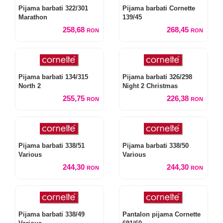
Pijama barbati 322/301
Pijama barbati Cornette
Marathon
139/45
258,68
268,45
RON
RON
Pijama barbati 134/315
Pijama barbati 326/298
North 2
Night 2 Christmas
255,75
226,38
RON
RON
Pijama barbati 338/51
Pijama barbati 338/50
Various
Various
244,30
244,30
RON
RON
Pijama barbati 338/49
Pantalon pijama Cornette