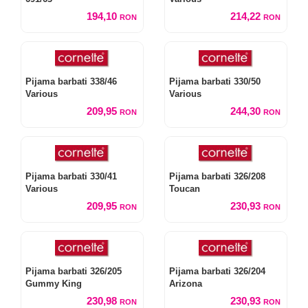
194,10
214,22
RON
RON
Pijama barbati 338/46
Pijama barbati 330/50
Various
Various
209,95
244,30
RON
RON
Pijama barbati 330/41
Pijama barbati 326/208
Various
Toucan
209,95
230,93
RON
RON
Pijama barbati 326/205
Pijama barbati 326/204
Gummy King
Arizona
230,98
230,93
RON
RON