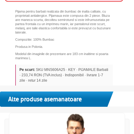
Pijama pentru barbati realizata din bumbac de inalta calitate, cu
proprietati antialergice. Pijamaua este compusa din 2 piese. Bluza
are maneca scurta, decolteu semirotund si este infrumusetata pe
partea frontala cu un imprimeu marin, iar pantalonul este scurt,
melanj, are talie elastica confortabila si este prevazut cu buzunare
laterale.
Compozitie: 100% Bumbac
Produsa in Polonia.
Modelul din imaginile de prezentare are 183 cm inaltime si poarta
marimea L.
Pe scurt:
SKU MNS606A25 · KEY · PIJAMALE Barbati
· 233,74 RON (TVA inclus) · Indisponibil · livrare 1-7
zile · retur 14 zile
Alte produse asemanatoare