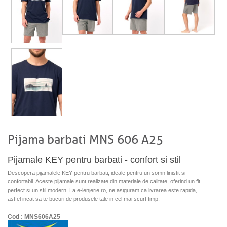
Pijama barbati MNS 606 A25
Pijamale KEY pentru barbati - confort si stil
Descopera pijamalele KEY pentru barbati, ideale pentru un somn linistit si
confortabil. Aceste pijamale sunt realizate din materiale de calitate, oferind un fit
perfect si un stil modern. La e-lenjerie.ro, ne asiguram ca livrarea este rapida,
astfel incat sa te bucuri de produsele tale in cel mai scurt timp.
Cod : MNS606A25