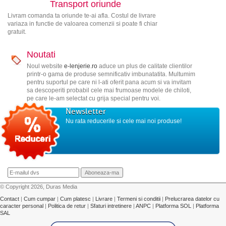
Transport oriunde
Livram comanda ta oriunde te-ai afla. Costul de livrare
variaza in functie de valoarea comenzii si poate fi chiar
gratuit.
Noutati
Noul website
e-lenjerie.ro
aduce un plus de calitate clientilor
printr-o gama de produse semnificativ imbunatatita. Multumim
pentru suportul pe care ni l-ati oferit pana acum si va invitam
sa descoperiti probabil cele mai frumoase modele de chiloti,
pe care le-am selectat cu grija special pentru voi.
Newsletter
Nu rata reducerile si cele mai noi produse!
© Copyright 2026, Duras Media
Contact
|
Cum cumpar
|
Cum platesc
|
Livrare
|
Termeni si conditii
|
Prelucrarea datelor cu
caracter personal
|
Politica de retur
|
Sfaturi intretinere
|
ANPC
|
Platforma SOL
|
Platforma
SAL