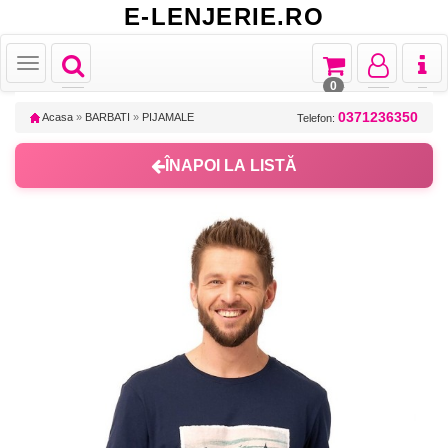
E-LENJERIE.RO
Toggle
Toggle
Toggle
Toggl
Toggle
navigation
navigation
navigation
naviga
navigation
0
0371236350
Acasa
»
BARBATI
»
PIJAMALE
Telefon:
ÎNAPOI LA LISTĂ