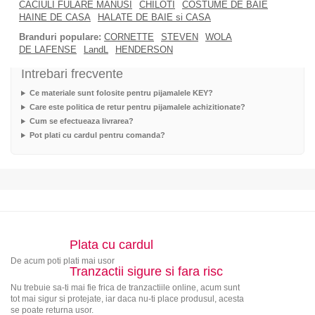
CACIULI FULARE MANUSI
CHILOTI
COSTUME DE BAIE
HAINE DE CASA
HALATE DE BAIE si CASA
Branduri populare:
CORNETTE
STEVEN
WOLA
DE LAFENSE
LandL
HENDERSON
Intrebari frecvente
Ce materiale sunt folosite pentru pijamalele KEY?
Care este politica de retur pentru pijamalele achizitionate?
Cum se efectueaza livrarea?
Pot plati cu cardul pentru comanda?
Plata cu cardul
De acum poti plati mai usor
Tranzactii sigure si fara risc
Nu trebuie sa-ti mai fie frica de tranzactiile online, acum sunt
tot mai sigur si protejate, iar daca nu-ti place produsul, acesta
se poate returna usor.