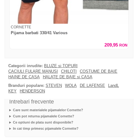
CORNETTE
Pijama barbati 330/41 Various
209,95
RON
Categorii inrudite:
BLUZE si TOPURI
CACIULI FULARE MANUSI
CHILOTI
COSTUME DE BAIE
HAINE DE CASA
HALATE DE BAIE si CASA
Branduri populare:
STEVEN
WOLA
DE LAFENSE
LandL
KEY
HENDERSON
Intrebari frecvente
Care sunt materialele pijamalelor Cornette?
Cum pot returna pijamalele Cornette?
Ce optiuni de plata sunt disponibile?
In cat timp primesc pijamalele Cornette?