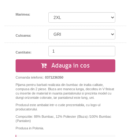
Marimea:
Culoarea:
Cantitate:
Adauga in cos
Comanda telefonic:
0371236350
Pijama pentru barbati realizata din bumbac de inalta calitate,
compusa din 2 piese. Bluza are maneca lunga, decolteu in V finisat
cu insertie de material in nuanta pantalonului si prezinta model cu
dungi orizontale colorate, iar pantalonul este lung, uni.
Produsul este ambalat intr-o cutie prezentabila, cu logo-ul
producatorului.
Compozitie: 88% Bumbac, 12% Poliester (Bluza) /100% Bumbac
(Pantalon)
Produsa in Polonia.