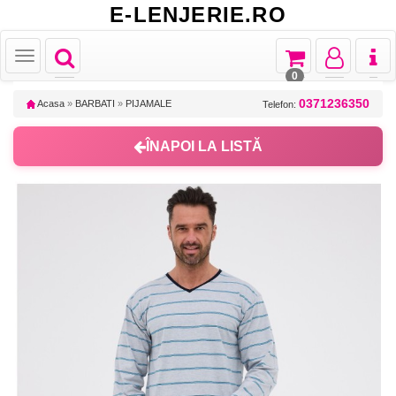
E-LENJERIE.RO
Toggle
Toggle
Toggle
Toggl
Toggle
navigation
navigation
navigation
naviga
navigation
0
0371236350
Acasa
»
BARBATI
»
PIJAMALE
Telefon:
ÎNAPOI LA LISTĂ