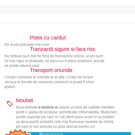
Plata cu cardul
De acum poti plati mai usor
Tranzactii sigure si fara risc
Nu trebuie sa-ti mai fie frica de tranzactiile online, acum sunt
tot mai sigur si protejate, iar daca nu-ti place produsul, acesta
se poate returna usor.
Transport oriunde
Livram comanda ta oriunde te-ai afla. Costul de livrare
variaza in functie de valoarea comenzii si poate fi chiar
gratuit.
Noutati
Noul website
e-lenjerie.ro
aduce un plus de calitate clientilor
printr-o gama de produse semnificativ imbunatatita. Multumim
pentru suportul pe care ni l-ati oferit pana acum si va invitam
sa descoperiti probabil cele mai frumoase modele de chiloti,
pe care le-am selectat cu grija special pentru voi.
Newsletter