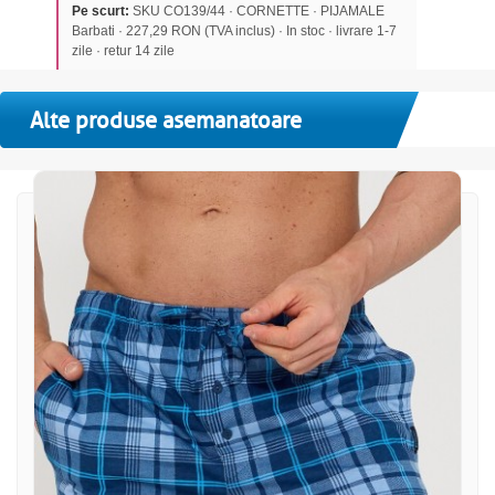
Pe scurt:
SKU CO139/44 · CORNETTE · PIJAMALE
Barbati · 227,29 RON (TVA inclus) · In stoc · livrare 1-7
zile · retur 14 zile
Alte produse asemanatoare