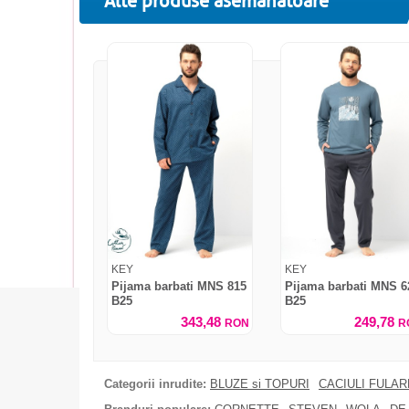
Alte produse asemanatoare
KEY
KEY
Pijama barbati MNS 815
Pijama barbati MNS 6
B25
B25
343,48
249,78
RON
R
Categorii inrudite:
BLUZE si TOPURI
CACIULI FULA