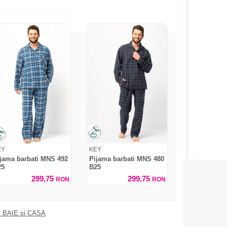
EY
KEY
jama barbati MNS 492
Pijama barbati MNS 480
25
B25
299,75
299,75
RON
RON
 BAIE si CASA