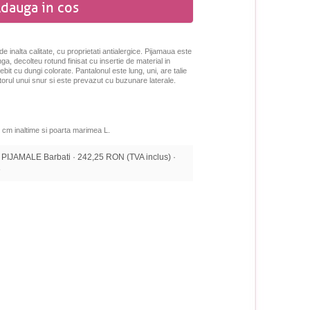
dauga in cos
 inalta calitate, cu proprietati antialergice. Pijamaua este
, decolteu rotund finisat cu insertie de material in
it cu dungi colorate. Pantalonul este lung, uni, are talie
torul unui snur si este prevazut cu buzunare laterale.
 cm inaltime si poarta marimea L.
IJAMALE Barbati · 242,25 RON (TVA inclus) ·
e