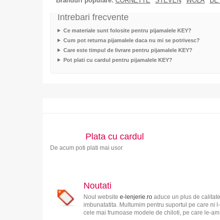
Branduri populare:
CORNETTE
STEVEN
WOLA
DE
Intrebari frecvente
Ce materiale sunt folosite pentru pijamalele KEY?
Cum pot returna pijamalele daca nu mi se potrivesc?
Care este timpul de livrare pentru pijamalele KEY?
Pot plati cu cardul pentru pijamalele KEY?
Plata cu cardul
De acum poti plati mai usor
Noutati
Noul website
e-lenjerie.ro
aduce un plus de calitate
imbunatatita. Multumim pentru suportul pe care ni l-
cele mai frumoase modele de chiloti, pe care le-am s