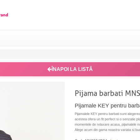
ÎNAPOI LA LISTĂ
Pijama barbati MN
Pijamale KEY pentru barb
Pijamalele KEY pentru barbati sunt alegerea 
acestea ofera un fit perfect si o senzatie p
momentele de relaxare acasa, pijamalele noas
Alege acum din gama noastra variata si bucu