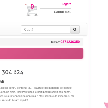
Logare
0
Contul meu
0371236350
Telefon:
S 304 B24
ati
ideala pentru confortul tau. Realizate din materiale de calitate,
lacuta pe piele. Indiferent daca le porti pentru somn sau pentru
tre sunt concepute pentru a-ti oferi libertate de miscare si stil.
ra-te de livrare rapida!