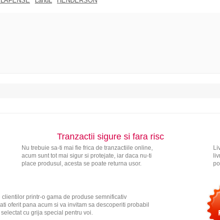
 LAFENSE
LandL
HENDERSON
Tranzactii sigure si fara risc
Nu trebuie sa-ti mai fie frica de tranzactiile online,
Li
acum sunt tot mai sigur si protejate, iar daca nu-ti
li
place produsul, acesta se poate returna usor.
po
 clientilor printr-o gama de produse semnificativ
ati oferit pana acum si va invitam sa descoperiti probabil
electat cu grija special pentru voi.