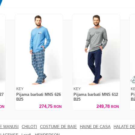
KEY
KEY
K
27
Pijama barbati MNS 626
Pijama barbati MNS 612
Pi
B25
B25
B
274,75
249,78
ON
RON
RON
RE MANUSI
CHILOTI
COSTUME DE BAIE
HAINE DE CASA
HALATE DE