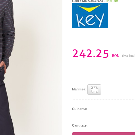
Cod : MNS304B24 -
in stoc
242.25
RON
(tva inc
Marimea:
Culoarea:
Cantitate: