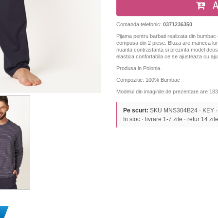
A
Comanda telefonic:
0371236350
Pijama pentru barbati realizata din bumbac de
compusa din 2 piese. Bluza are maneca lunga
nuanta contrastanta si prezinta model deoseb
elastica confortabila ce se ajusteaza cu aju
Produsa in Polonia.
Compozitie: 100% Bumbac
Modelul din imaginile de prezentare are 183
Pe scurt:
SKU MNS304B24 · KEY · P
In stoc · livrare 1-7 zile · retur 14 zil