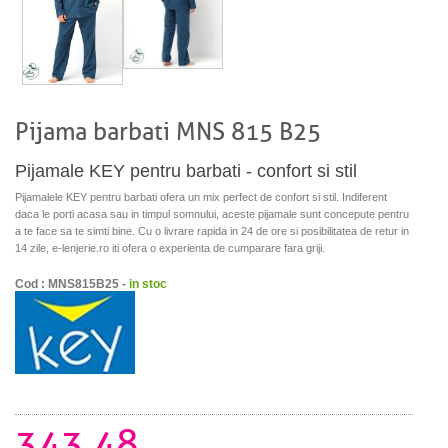
Pijama barbati MNS 815 B25
Pijamale KEY pentru barbati - confort si stil
Pijamalele KEY pentru barbati ofera un mix perfect de confort si stil. Indiferent
daca le porti acasa sau in timpul somnului, aceste pijamale sunt concepute pentru
a te face sa te simti bine. Cu o livrare rapida in 24 de ore si posibilitatea de retur in
14 zile, e-lenjerie.ro iti ofera o experienta de cumparare fara griji.
Cod : MNS815B25 -
in stoc
343.48