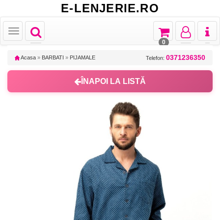
E-LENJERIE.RO
Toggle
Toggle
Toggle
Toggl
Toggle
navigation
navigation
navigation
naviga
navigation
0
0371236350
Acasa
»
BARBATI
»
PIJAMALE
Telefon:
ÎNAPOI LA LISTĂ