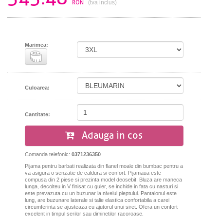
RON
(tva inclus)
Marimea:
Culoarea:
Cantitate:
Adauga in cos
Comanda telefonic:
0371236350
Pijama pentru barbati realizata din flanel moale din bumbac pentru a
va asigura o senzatie de caldura si confort. Pijamaua este
compusa din 2 piese si prezinta model deosebit. Bluza are maneca
lunga, decolteu in V finisat cu guler, se inchide in fata cu nasturi si
este prevazuta cu un buzunar la nivelul pieptului. Pantalonul este
lung, are buzunare laterale si talie elastica confortabila a carei
circumferinta se ajusteaza cu ajutorul unui siret. Ofera un confort
excelent in timpul serilor sau diminetilor racoroase.