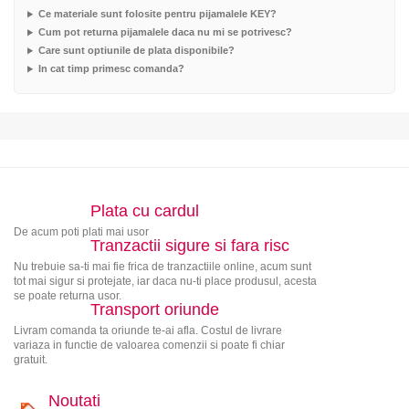
Ce materiale sunt folosite pentru pijamalele KEY?
Cum pot returna pijamalele daca nu mi se potrivesc?
Care sunt optiunile de plata disponibile?
In cat timp primesc comanda?
Plata cu cardul
De acum poti plati mai usor
Tranzactii sigure si fara risc
Nu trebuie sa-ti mai fie frica de tranzactiile online, acum sunt
tot mai sigur si protejate, iar daca nu-ti place produsul, acesta
se poate returna usor.
Transport oriunde
Livram comanda ta oriunde te-ai afla. Costul de livrare
variaza in functie de valoarea comenzii si poate fi chiar
gratuit.
Noutati