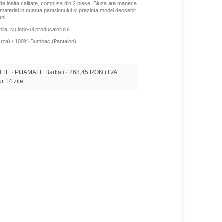
de inalta calitate, compusa din 2 piese. Bluza are maneca
 material in nuanta pantalonului si prezinta model deosebit
uni.
ila, cu logo-ul producatorului.
luza) / 100% Bumbac (Pantalon)
E · PIJAMALE Barbati · 268,45 RON (TVA
tur 14 zile