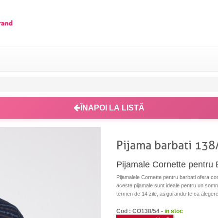
ÎNAPOI LA LISTĂ
Pijama barbati 138
Pijamale Cornette pentru 
Pijamalele Cornette pentru barbati ofera confo
aceste pijamale sunt ideale pentru un somn o
termen de 14 zile, asigurandu-te ca alegere
Cod : CO138/54 -
in stoc