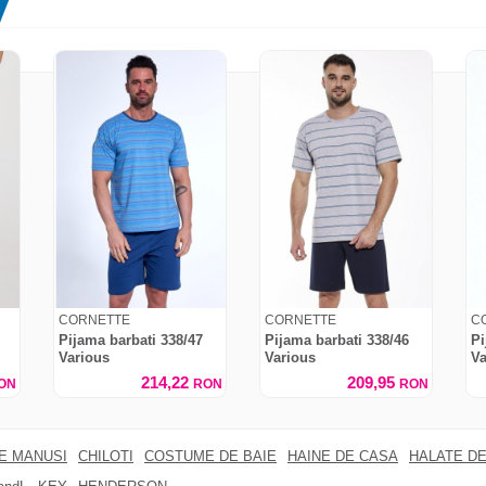
CORNETTE
CORNETTE
C
Pijama barbati 338/47
Pijama barbati 338/46
Pi
Various
Various
Va
214,22
209,95
ON
RON
RON
RE MANUSI
CHILOTI
COSTUME DE BAIE
HAINE DE CASA
HALATE DE