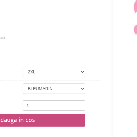
lus)
dauga in cos