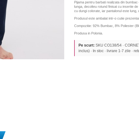
Pijama pentru barbati realizata din bumbac 
lunga, decolteu rotund finisat cu insertie de
cu dungi colorate, iar pantalonul este lung, 
Produsul este ambalat intr-o cutie prezentab
Compozitie: 92% Bumbac, 8% Poliester (B
Produsa in Polonia.
Pe scurt:
SKU CO138/54 · CORNETT
inclus) · In stoc · livrare 1-7 zile · re