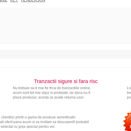
andL
KEY
HENDERSON
Tranzactii sigure si fara risc
Nu trebuie sa-ti mai fie frica de tranzactiile online,
Li
acum sunt tot mai sigur si protejate, iar daca nu-ti
li
place produsul, acesta se poate returna usor.
po
 clientilor printr-o gama de produse semnificativ
ati oferit pana acum si va invitam sa descoperiti probabil
electat cu grija special pentru voi.