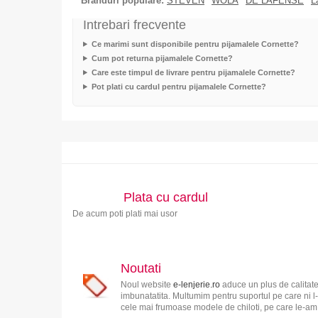
Branduri populare:
STEVEN
WOLA
DE LAFENSE
L
Intrebari frecvente
Ce marimi sunt disponibile pentru pijamalele Cornette?
Cum pot returna pijamalele Cornette?
Care este timpul de livrare pentru pijamalele Cornette?
Pot plati cu cardul pentru pijamalele Cornette?
Plata cu cardul
De acum poti plati mai usor
Noutati
Noul website
e-lenjerie.ro
aduce un plus de calitate
imbunatatita. Multumim pentru suportul pe care ni l-
cele mai frumoase modele de chiloti, pe care le-am s