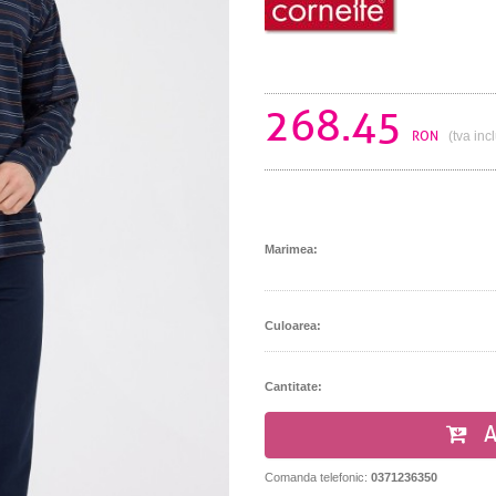
268.45
RON
(tva inc
Marimea:
Culoarea:
Cantitate:
A
Comanda telefonic:
0371236350