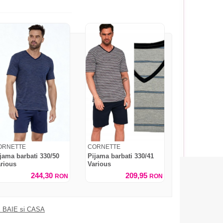
ORNETTE
CORNETTE
jama barbati 330/50
Pijama barbati 330/41
rious
Various
244,30
209,95
RON
RON
 BAIE si CASA