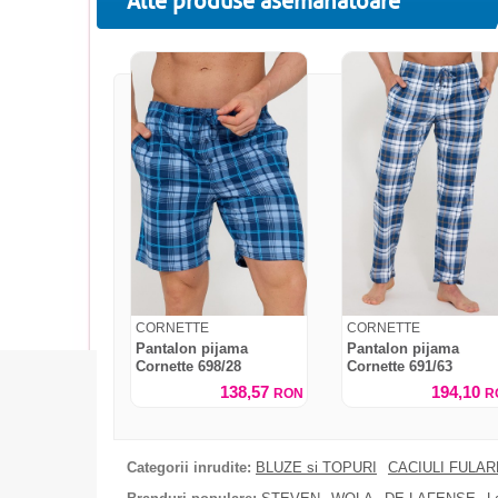
Alte produse asemanatoare
CORNETTE
CORNETTE
Pantalon pijama
Pantalon pijama
Cornette 698/28
Cornette 691/63
138,57
194,10
RON
R
Categorii inrudite:
BLUZE si TOPURI
CACIULI FULA