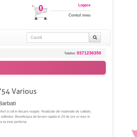
Logare
0
Contul meu
0371236350
Telefon:
/54 Various
Barbati
rt si stil in fiecare noapte. Realizate din materiale de calitate,
dihnitor. Beneficiaza de livrare rapida in 24 de ore si retur in
a ta este perfecta.