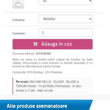
Culoarea:
Cantitate:
Adauga in cos
Comanda telefonic:
0371236350
Maiou de dama cu bretele subtiri realizat din bumbac de inalta
calitate, infrumusetat in zona bustului cu dantela deosebita si cu
insertie de tulle delicat pe partea frontala.
Compozitie: 87% Bumbac, 13% Poliamida
Pe scurt:
SKU MICHELLE · ELDAR · BLUZE si
TOPURI Femei · 74,30 RON (TVA inclus) · In stoc ·
livrare 1-7 zile · retur 14 zile
Alte produse asemanatoare