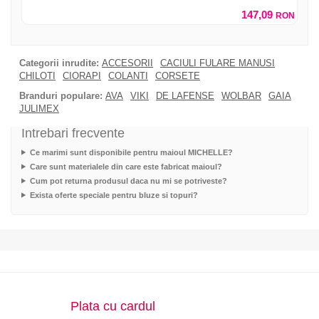
147,09
RON
Categorii inrudite:
ACCESORII
CACIULI FULARE MANUSI
CHILOTI
CIORAPI
COLANTI
CORSETE
Branduri populare:
AVA
VIKI
DE LAFENSE
WOLBAR
GAIA
JULIMEX
Intrebari frecvente
Ce marimi sunt disponibile pentru maioul MICHELLE?
Care sunt materialele din care este fabricat maioul?
Cum pot returna produsul daca nu mi se potriveste?
Exista oferte speciale pentru bluze si topuri?
Plata cu cardul