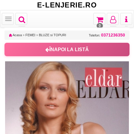
E-LENJERIE.RO
Toggle
Toggle
Toggle
Toggl
Toggle
navigation
navigation
navigation
naviga
navigation
0
0371236350
Acasa
»
FEMEI
»
BLUZE si TOPURI
Telefon:
ÎNAPOI LA LISTĂ