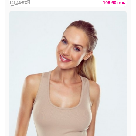
109,60
146,13
RON
RON