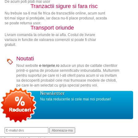
De acum poti plati mai usor
Tranzactii sigure si fara risc
Nu trebuie sa-ti mai fie frica de tranzactiile online, acum sunt
tot mai sigur si protejate, iar daca nu-ti place produsul, acesta
se poate returna usor.
Transport oriunde
Livram comanda ta oriunde te-ai afla. Costul de livrare
variaza in functie de valoarea comenzii si poate fi chiar
gratuit.
Noutati
Noul website
e-lenjerie.ro
aduce un plus de calitate clientilor
printr-o gama de produse semnificativ imbunatatita. Multumim
pentru suportul pe care ni l-ati oferit pana acum si va invitam
sa descoperiti probabil cele mai frumoase modele de chiloti,
pe care le-am selectat cu grija special pentru voi.
Newsletter
Nu rata reducerile si cele mai noi produse!