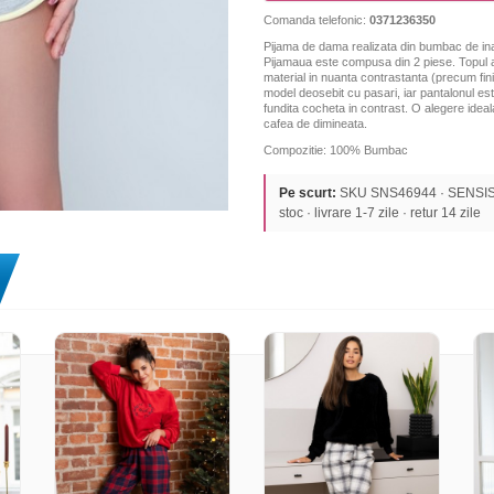
Comanda telefonic:
0371236350
Pijama de dama realizata din bumbac de inal
Pijamaua este compusa din 2 piese. Topul ar
material in nuanta contrastanta (precum finis
model deosebit cu pasari, iar p
antalonul est
fundita cocheta in contrast. O alegere ideal
cafea de dimineata.
Compozitie: 100% Bumbac
Pe scurt:
SKU SNS46944 · SENSIS ·
stoc · livrare 1-7 zile · retur 14 zile