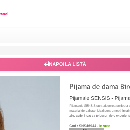
ÎNAPOI LA LISTĂ
Pijama de dama Bir
Pijamale SENSIS - Pijam
Pijamalele SENSIS sunt alegerea perfecta p
material de calitate, ideal pentru nopti linis
zile, astfel incat sa te bucuri de o experient
Cod : SNS46944 -
in stoc