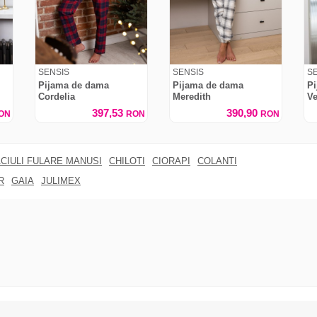
SENSIS
SENSIS
S
Pijama de dama
Pijama de dama
P
Cordelia
Meredith
Ve
397,53
390,90
ON
RON
RON
CIULI FULARE MANUSI
CHILOTI
CIORAPI
COLANTI
R
GAIA
JULIMEX