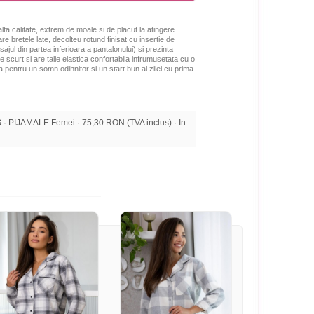
ta calitate, extrem de moale si de placut la atingere.
e bretele late,
decolteu rotund finisat cu insertie de
ajul din partea inferioara a pantalonului) si prezinta
e scurt si are talie elastica confortabila infrumusetata cu o
a pentru un somn odihnitor si un start bun al zilei cu prima
 PIJAMALE Femei · 75,30 RON (TVA inclus) · In