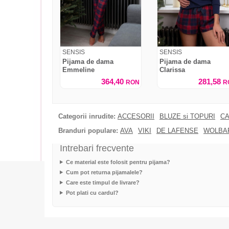
SENSIS
SENSIS
Pijama de dama
Pijama de dama
Emmeline
Clarissa
364,40
281,58
RON
R
Categorii inrudite:
ACCESORII
BLUZE si TOPURI
CA
Branduri populare:
AVA
VIKI
DE LAFENSE
WOLBA
Intrebari frecvente
Ce material este folosit pentru pijama?
Cum pot returna pijamalele?
Care este timpul de livrare?
Pot plati cu cardul?