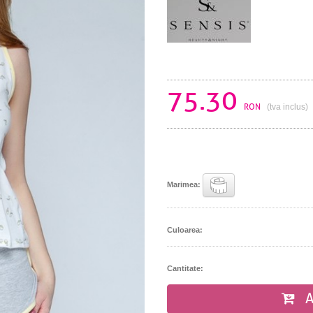
75.30
RON
(tva inclus)
Marimea:
Culoarea:
Cantitate:
A