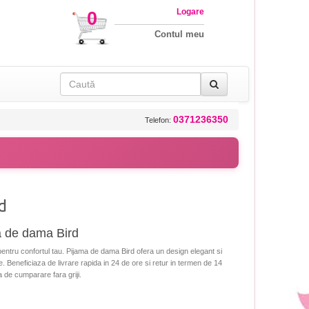
Logare
0
Contul meu
0371236350
Telefon:
d
a de dama Bird
entru confortul tau. Pijama de dama Bird ofera un design elegant si
tite. Beneficiaza de livrare rapida in 24 de ore si retur in termen de 14
a de cumparare fara griji.