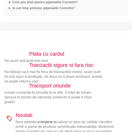
Cum pot plati pentru pijamalele Cornette?
In cat timp primesc pijamalele Cornette?
Plata cu cardul
De acum poti plati mai usor
Tranzactii sigure si fara risc
Nu trebuie sa-ti mai fie frica de tranzactiile online, acum sunt
tot mai sigur si protejate, iar daca nu-ti place produsul, acesta
se poate returna usor.
Transport oriunde
Livram comanda ta oriunde te-ai afla. Costul de livrare
variaza in functie de valoarea comenzii si poate fi chiar
gratuit.
Noutati
Noul website
e-lenjerie.ro
aduce un plus de calitate clientilor
printr-o gama de produse semnificativ imbunatatita. Multumim
pentru suportul pe care ni l-ati oferit pana acum si va invitam