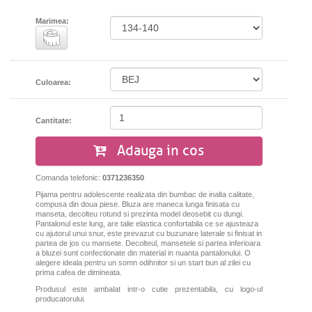
Marimea:
Culoarea:
Cantitate:
Adauga in cos
Comanda telefonic:
0371236350
Pijama pentru adolescente realizata din bumbac de inalta calitate,
compusa din doua piese. Bluza are maneca lunga finisata cu
manseta, decolteu rotund si prezinta model deosebit cu dungi.
Pantalonul este lung, are talie elastica confortabila ce se ajusteaza
cu ajutorul unui snur, este prevazut cu buzunare laterale si finisat in
partea de jos cu mansete. Decolteul, mansetele si partea inferioara
a bluzei sunt confectionate din material in nuanta pantalonului. O
alegere ideala pentru un somn odihnitor si un start bun al zilei cu
prima cafea de dimineata.
Produsul este ambalat intr-o cutie prezentabila, cu logo-ul
producatorului.