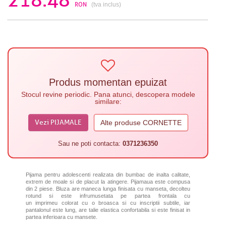
RON
(tva inclus)
Produs momentan epuizat
Stocul revine periodic. Pana atunci, descopera modele
similare:
Vezi PIJAMALE
Alte produse CORNETTE
Sau ne poti contacta:
0371236350
Pijama pentru adolescenti realizata din bumbac de inalta calitate,
extrem de moale si de placut la atingere. Pijamaua este compusa
din 2 piese. Bluza are maneca lunga finisata cu manseta, decolteu
rotund si
este infrumusetata pe partea frontala cu
un imprimeu
colorat cu o broasca si cu inscriptii subtile
, iar
pantalonul este lung, are talie elastica confortabila si este finisat in
partea inferioara cu mansete.