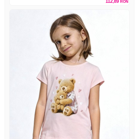
112,89
RON