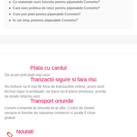
Ce materiale sunt folosite pentru pijamalele Cornette?
Care este politica de retur pentru pijamalele Cornette?
Cum pot plati pentru pijamalele Cornette?
In cat timp primesc pijamalele Cornette?
Plata cu cardul
De acum poti plati mai usor
Tranzactii sigure si fara risc
Nu trebuie sa-ti mai fie frica de tranzactiile online, acum sunt
tot mai sigur si protejate, iar daca nu-ti place produsul, acesta
se poate returna usor.
Transport oriunde
Livram comanda ta oriunde te-ai afla. Costul de livrare
variaza in functie de valoarea comenzii si poate fi chiar
gratuit.
Noutati