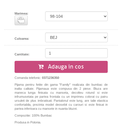
Marimea:
Culoarea:
Cantitate:
Adauga in cos
Comanda telefonic:
0371236350
Pijama pentru fetite din gama "Family" realizata din bumbac de
inalta calitate. Pijamaua este compusa din 2 piese. Bluza are
maneca lunga finisata cu manseta, decolteu rotund si este
infrumusetata pe partea frontala cu un imprimeu colorat cu patru
ursuleti de plus imbratisati. Pantalonul este lung, are talie elastica
confortabila, prezinta model deosebit cu carouri si este finisat in
partea inferioara cu mansete in nuanta bluzei.
Compozitie: 100% Bumbac
Produsa in Polonia.