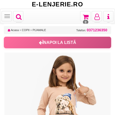
E-LENJERIE.RO
Toggle
Toggle
Toggle
Toggl
Toggle
navigation
navigation
navigation
naviga
navigation
0
0371236350
Acasa
»
COPII
»
PIJAMALE
Telefon:
ÎNAPOI LA LISTĂ