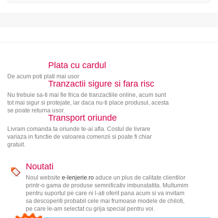
Plata cu cardul
De acum poti plati mai usor
Tranzactii sigure si fara risc
Nu trebuie sa-ti mai fie frica de tranzactiile online, acum sunt
tot mai sigur si protejate, iar daca nu-ti place produsul, acesta
se poate returna usor.
Transport oriunde
Livram comanda ta oriunde te-ai afla. Costul de livrare
variaza in functie de valoarea comenzii si poate fi chiar
gratuit.
Noutati
Noul website
e-lenjerie.ro
aduce un plus de calitate clientilor
printr-o gama de produse semnificativ imbunatatita. Multumim
pentru suportul pe care ni l-ati oferit pana acum si va invitam
sa descoperiti probabil cele mai frumoase modele de chiloti,
pe care le-am selectat cu grija special pentru voi.