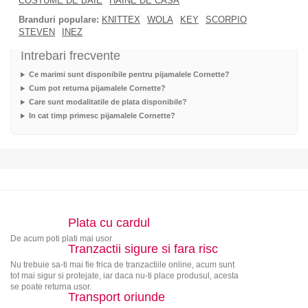
COSTUME DE BAIE
HAINE DE CASA
Branduri populare:
KNITTEX
WOLA
KEY
SCORPIO
STEVEN
INEZ
Intrebari frecvente
Ce marimi sunt disponibile pentru pijamalele Cornette?
Cum pot returna pijamalele Cornette?
Care sunt modalitatile de plata disponibile?
In cat timp primesc pijamalele Cornette?
Plata cu cardul
De acum poti plati mai usor
Tranzactii sigure si fara risc
Nu trebuie sa-ti mai fie frica de tranzactiile online, acum sunt
tot mai sigur si protejate, iar daca nu-ti place produsul, acesta
se poate returna usor.
Transport oriunde