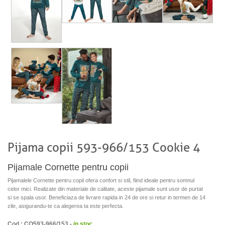
Pijama copii 593-966/153 Cookie 4
Pijamale Cornette pentru copii
Pijamalele Cornette pentru copii ofera confort si stil, fiind ideale pentru somnul
celor mici. Realizate din materiale de calitate, aceste pijamale sunt usor de purtat
si se spala usor. Beneficiaza de livrare rapida in 24 de ore si retur in termen de 14
zile, asigurandu-te ca alegerea ta este perfecta.
Cod : CO593-966/153 -
in stoc