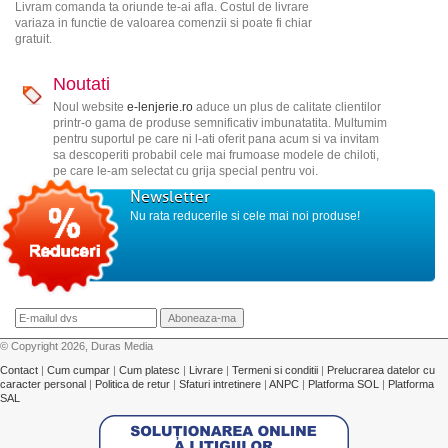
Livram comanda ta oriunde te-ai afla. Costul de livrare
variaza in functie de valoarea comenzii si poate fi chiar
gratuit.
Noutati
Noul website
e-lenjerie.ro
aduce un plus de calitate clientilor
printr-o gama de produse semnificativ imbunatatita. Multumim
pentru suportul pe care ni l-ati oferit pana acum si va invitam
sa descoperiti probabil cele mai frumoase modele de chiloti,
pe care le-am selectat cu grija special pentru voi.
Newsletter
Nu rata reducerile si cele mai noi produse!
© Copyright 2026, Duras Media
Contact
|
Cum cumpar
|
Cum platesc
|
Livrare
|
Termeni si conditii
|
Prelucrarea datelor cu
caracter personal
|
Politica de retur
|
Sfaturi intretinere
|
ANPC
|
Platforma SOL
|
Platforma
SAL