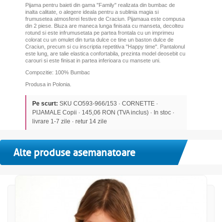
Pijama pentru baieti din gama "Family" realizata din bumbac de
inalta calitate
, o alegere ideala pentru a sublinia magia si
frumusetea atmosferei festive de Craciun.
Pijamaua este compusa
din 2 piese.
Bluza are maneca lunga finisata cu manseta, decolteu
rotund si este infrumusetata pe partea frontala cu un imprimeu
colorat cu un omulet din turta dulce ce tine un baston dulce de
Craciun, precum si cu inscriptia repetitiva "Happy time". Pantalonul
este lung, are talie elastica confortabila, prezinta model deosebit cu
carouri si este finisat in partea inferioara cu mansete uni.
Compozitie: 100% Bumbac
Produsa in Polonia.
Pe scurt:
SKU CO593-966/153 · CORNETTE ·
PIJAMALE Copii · 145,06 RON (TVA inclus) · In stoc ·
livrare 1-7 zile · retur 14 zile
Alte produse asemanatoare