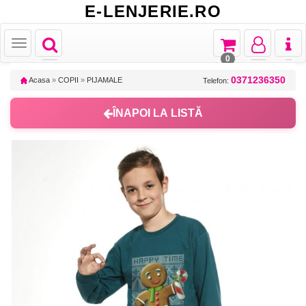
E-LENJERIE.RO
Toggle
Toggle
Toggle
Toggl
Toggle
navigation
navigation
navigation
naviga
navigation
0
0371236350
Acasa
»
COPII
»
PIJAMALE
Telefon:
ÎNAPOI LA LISTĂ