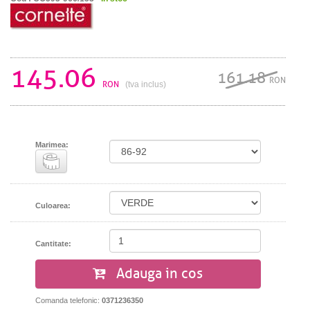
145.06
161.18
RON
RON
(tva inclus)
Marimea:
Culoarea:
Cantitate:
Adauga in cos
Comanda telefonic:
0371236350