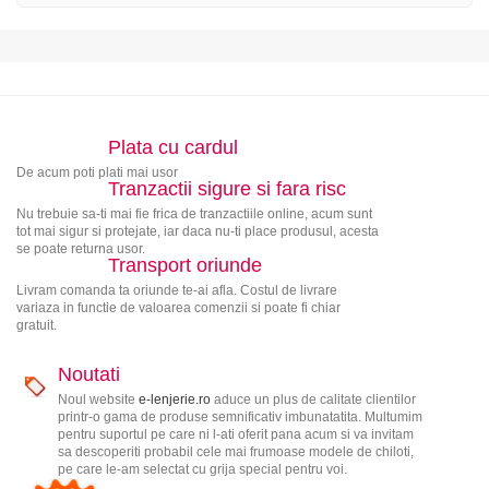
Plata cu cardul
De acum poti plati mai usor
Tranzactii sigure si fara risc
Nu trebuie sa-ti mai fie frica de tranzactiile online, acum sunt
tot mai sigur si protejate, iar daca nu-ti place produsul, acesta
se poate returna usor.
Transport oriunde
Livram comanda ta oriunde te-ai afla. Costul de livrare
variaza in functie de valoarea comenzii si poate fi chiar
gratuit.
Noutati
Noul website
e-lenjerie.ro
aduce un plus de calitate clientilor
printr-o gama de produse semnificativ imbunatatita. Multumim
pentru suportul pe care ni l-ati oferit pana acum si va invitam
sa descoperiti probabil cele mai frumoase modele de chiloti,
pe care le-am selectat cu grija special pentru voi.