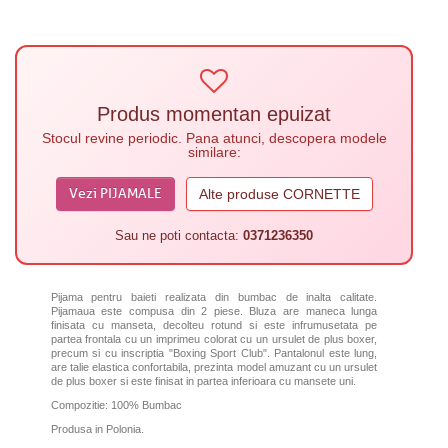
Produs momentan epuizat
Stocul revine periodic. Pana atunci, descopera modele
similare:
Vezi PIJAMALE
Alte produse CORNETTE
Sau ne poti contacta:
0371236350
Pijama pentru baieti realizata din bumbac de inalta calitate.
Pijamaua este compusa din 2 piese. Bluza are maneca lunga
finisata cu manseta, decolteu rotund si este infrumusetata pe
partea frontala cu un imprimeu
colorat cu un ursulet de plus boxer,
precum si cu inscriptia "Boxing Sport Club"
. Pantalonul este lung,
are talie elastica confortabila, prezinta model
amuzant cu un ursulet
de plus boxer
si este finisat in partea inferioara cu mansete uni.
Compozitie: 100% Bumbac
Produsa in Polonia.