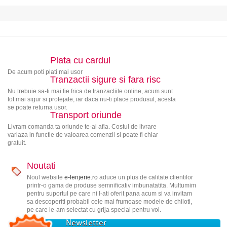
Plata cu cardul
De acum poti plati mai usor
Tranzactii sigure si fara risc
Nu trebuie sa-ti mai fie frica de tranzactiile online, acum sunt
tot mai sigur si protejate, iar daca nu-ti place produsul, acesta
se poate returna usor.
Transport oriunde
Livram comanda ta oriunde te-ai afla. Costul de livrare
variaza in functie de valoarea comenzii si poate fi chiar
gratuit.
Noutati
Noul website
e-lenjerie.ro
aduce un plus de calitate clientilor
printr-o gama de produse semnificativ imbunatatita. Multumim
pentru suportul pe care ni l-ati oferit pana acum si va invitam
sa descoperiti probabil cele mai frumoase modele de chiloti,
pe care le-am selectat cu grija special pentru voi.
Newsletter