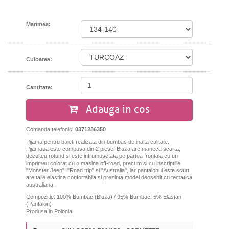
Marimea:
Culoarea:
Cantitate:
Adauga in cos
Comanda telefonic:
0371236350
Pijama pentru baieti realizata din bumbac de inalta calitate.
Pijamaua este compusa din 2 piese. Bluza are maneca scurta,
decolteu rotund si este infrumusetata pe partea frontala cu un
imprimeu colorat cu o masina off-road, precum si cu inscriptiile
"Monster Jeep", "Road trip" si "Australia", iar pantalonul este scurt,
are talie elastica confortabila si prezinta model deosebit cu tematica
australiana.
Compozitie: 100% Bumbac (Bluza) /
95% Bumbac, 5% Elastan
(Pantalon)
Produsa in Polonia