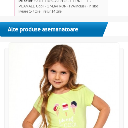
Pe scurt:
SKU CO789-790/123 · CORNETTE ·
PIJAMALE Copii · 174,64 RON (TVA inclus) · In stoc ·
livrare 1-7 zile · retur 14 zile
Alte produse asemanatoare