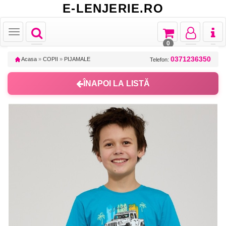
E-LENJERIE.RO
Toggle
Toggle
Toggle
Toggl
Toggle
navigation
navigation
navigation
naviga
navigation
0
0371236350
Acasa
»
COPII
»
PIJAMALE
Telefon:
ÎNAPOI LA LISTĂ