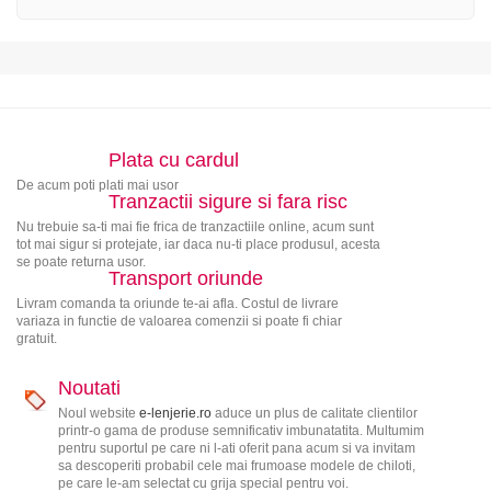
Plata cu cardul
De acum poti plati mai usor
Tranzactii sigure si fara risc
Nu trebuie sa-ti mai fie frica de tranzactiile online, acum sunt
tot mai sigur si protejate, iar daca nu-ti place produsul, acesta
se poate returna usor.
Transport oriunde
Livram comanda ta oriunde te-ai afla. Costul de livrare
variaza in functie de valoarea comenzii si poate fi chiar
gratuit.
Noutati
Noul website
e-lenjerie.ro
aduce un plus de calitate clientilor
printr-o gama de produse semnificativ imbunatatita. Multumim
pentru suportul pe care ni l-ati oferit pana acum si va invitam
sa descoperiti probabil cele mai frumoase modele de chiloti,
pe care le-am selectat cu grija special pentru voi.