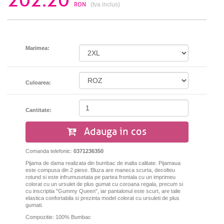
RON
(tva inclus)
Marimea:
Culoarea:
Cantitate:
Adauga in cos
Comanda telefonic:
0371236350
Pijama de dama realizata din bumbac de inalta calitate. Pijamaua
este compusa din 2 piese. Bluza are maneca scurta, decolteu
rotund si este infrumusetata pe partea frontala cu un imprimeu
colorat cu un ursulet de plus gumat cu coroana regala, precum si
cu inscriptia "Gummy Queen", iar pantalonul este scurt, are talie
elastica confortabila si prezinta model colorat cu ursuleti de plus
gumati.
Compozitie: 100% Bumbac