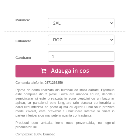
Marimea:
Culoarea:
Cantitate:
Adauga in cos
Comanda telefonic:
0371236350
Pijama de dama realizata din bumbac de inalta calitate. Pijamaua
este compusa din 2 piese. Bluza are maneca scurta, decolteu
semicircular si este prevazuta in zona pieptului cu un buzunar
aplicat, iar pantalonul este lung, are talie elastica confortabila a
carei circumferinta se poate ajusta cu ajutorul unui snur, prezinta
model colorat, este prevazut cu buzunare laterale si finisat in
partea inferioara cu mansete in nuanta contrastanta.
Produsul este ambalat intr-o cutie prezentabila, cu logo-ul
producatorului.
Compozitie: 100% Bumbac