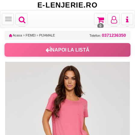
E-LENJERIE.RO
Toggle
Toggle
Toggle
Toggl
Toggle
navigation
navigation
navigation
naviga
navigation
0
0371236350
Acasa
»
FEMEI
»
PIJAMALE
Telefon:
ÎNAPOI LA LISTĂ