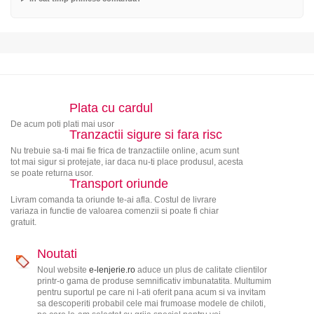
Plata cu cardul
De acum poti plati mai usor
Tranzactii sigure si fara risc
Nu trebuie sa-ti mai fie frica de tranzactiile online, acum sunt
tot mai sigur si protejate, iar daca nu-ti place produsul, acesta
se poate returna usor.
Transport oriunde
Livram comanda ta oriunde te-ai afla. Costul de livrare
variaza in functie de valoarea comenzii si poate fi chiar
gratuit.
Noutati
Noul website
e-lenjerie.ro
aduce un plus de calitate clientilor
printr-o gama de produse semnificativ imbunatatita. Multumim
pentru suportul pe care ni l-ati oferit pana acum si va invitam
sa descoperiti probabil cele mai frumoase modele de chiloti,