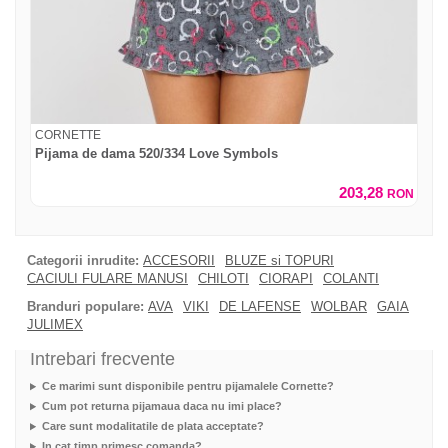
CORNETTE
Pijama de dama 520/334 Love Symbols
203,28
RON
Categorii inrudite:
ACCESORII
BLUZE si TOPURI
CACIULI FULARE MANUSI
CHILOTI
CIORAPI
COLANTI
Branduri populare:
AVA
VIKI
DE LAFENSE
WOLBAR
GAIA
JULIMEX
Intrebari frecvente
Ce marimi sunt disponibile pentru pijamalele Cornette?
Cum pot returna pijamaua daca nu imi place?
Care sunt modalitatile de plata acceptate?
In cat timp primesc comanda?