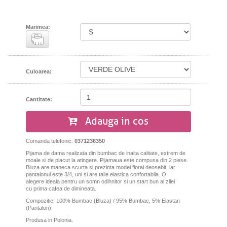
Marimea:
Culoarea:
Cantitate:
Adauga in cos
Comanda telefonic:
0371236350
Pijama de dama realizata din bumbac de inalta calitate, extrem de
moale si de placut la atingere. Pijamaua este compusa din 2 piese.
Bluza are maneca scurta si prezinta model floral deosebit, iar
pantalonul este 3/4, uni si are talie elastica confortabila. O
alegere ideala pentru un somn odihnitor si un start bun al zilei
cu prima cafea de dimineata.
Compozitie: 100% Bumbac (Bluza) / 95% Bumbac, 5% Elastan
(Pantalon)
Produsa in Polonia.