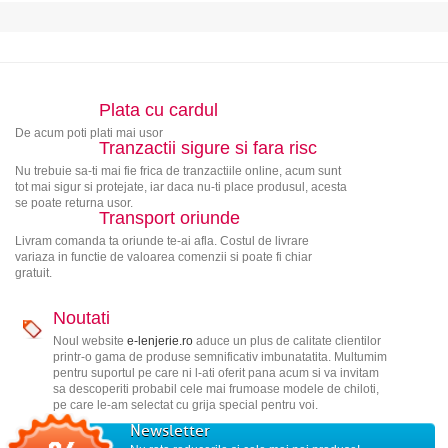
Plata cu cardul
De acum poti plati mai usor
Tranzactii sigure si fara risc
Nu trebuie sa-ti mai fie frica de tranzactiile online, acum sunt
tot mai sigur si protejate, iar daca nu-ti place produsul, acesta
se poate returna usor.
Transport oriunde
Livram comanda ta oriunde te-ai afla. Costul de livrare
variaza in functie de valoarea comenzii si poate fi chiar
gratuit.
Noutati
Noul website
e-lenjerie.ro
aduce un plus de calitate clientilor
printr-o gama de produse semnificativ imbunatatita. Multumim
pentru suportul pe care ni l-ati oferit pana acum si va invitam
sa descoperiti probabil cele mai frumoase modele de chiloti,
pe care le-am selectat cu grija special pentru voi.
Newsletter