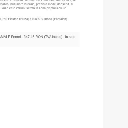
nisate cu insertie de material in nuanta pantalonului, iar
ortabila, buzunare laterale, prezinta model deosebit si
. Bluza este infrumusetata in zona pieptului cu un
 5% Elastan (Bluza) / 100% Bumbac (Pantalon)
ALE Femei · 347,45 RON (TVA inclus) · In stoc