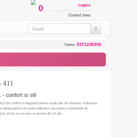
Logare
0
Contul meu
0371236350
Telefon:
 411
confort si stil
t de confort si eleganta pentru serile tale de relaxare. Fabricata
este ideala pentru un somn odihnitor sau pentru momentele de
 in 24 de ore si retur in termen de 14 zile.