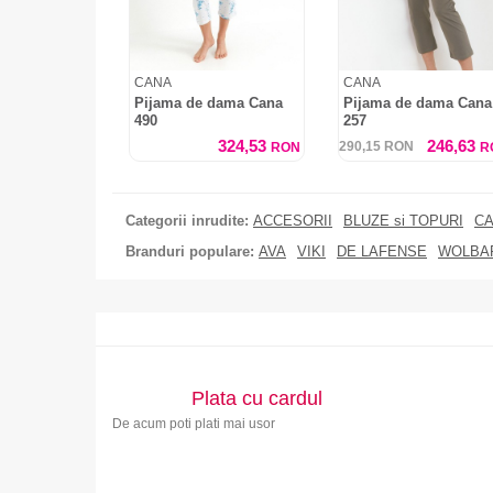
CANA
CANA
Pijama de dama Cana
Pijama de dama Cana
490
257
324,53
246,63
290,15
RON
RON
R
Categorii inrudite:
ACCESORII
BLUZE si TOPURI
CA
Branduri populare:
AVA
VIKI
DE LAFENSE
WOLBA
Plata cu cardul
De acum poti plati mai usor