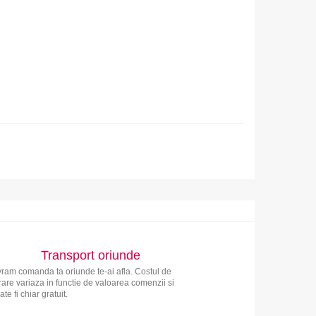
Transport oriunde
vram comanda ta oriunde te-ai afla. Costul de
vrare variaza in functie de valoarea comenzii si
ate fi chiar gratuit.