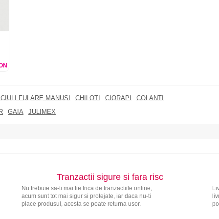
ON
CIULI FULARE MANUSI
CHILOTI
CIORAPI
COLANTI
R
GAIA
JULIMEX
Tranzactii sigure si fara risc
Nu trebuie sa-ti mai fie frica de tranzactiile online,
Li
acum sunt tot mai sigur si protejate, iar daca nu-ti
li
place produsul, acesta se poate returna usor.
po