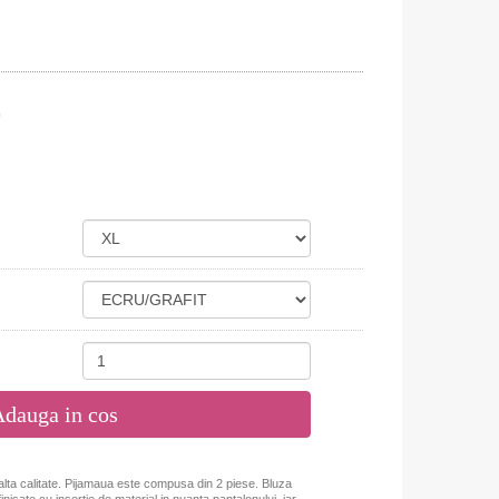
)
dauga in cos
alta calitate. Pijamaua este compusa din 2 piese. Bluza