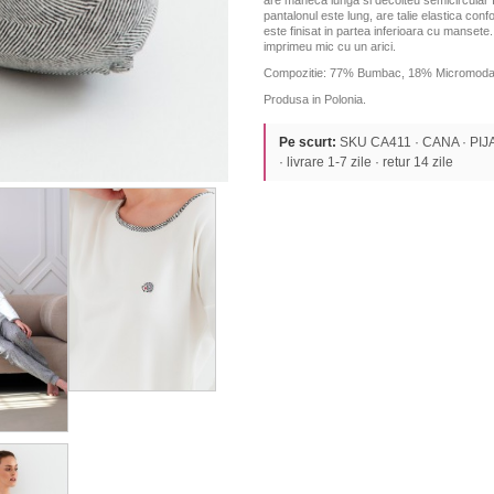
are maneca lunga si decolteu semicircular fi
pantalonul este lung, are talie elastica conf
este finisat in partea inferioara cu mansete
imprimeu mic cu un arici.
Compozitie: 77% Bumbac, 18% Micromodal,
Produsa in Polonia.
Pe scurt:
SKU CA411 · CANA · PIJAM
· livrare 1-7 zile · retur 14 zile