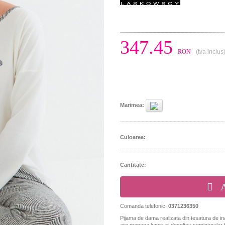
347.45
RON
(tva inclus
Marimea:
Culoarea:
Cantitate:
A
Comanda telefonic:
0371236350
Pijama de dama realizata din tesatura de in