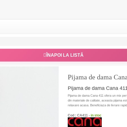
ÎNAPOI LA LISTĂ
Pijama de dama Cana
Pijama de dama Cana 411 - 
Pijama de dama Cana 411 ofera un mix perfec
din materiale de calitate, aceasta pijama 
relaxare acasa. Beneficiaza de livrare rapida
Cod : CA411 -
in stoc