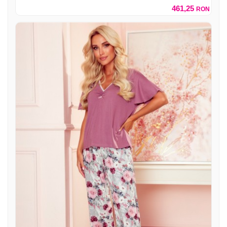
461,25
RON