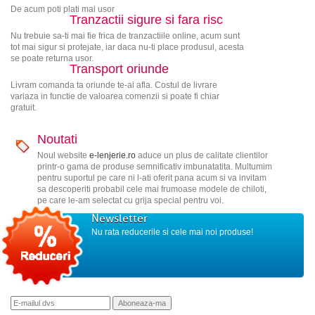
De acum poti plati mai usor
Tranzactii sigure si fara risc
Nu trebuie sa-ti mai fie frica de tranzactiile online, acum sunt
tot mai sigur si protejate, iar daca nu-ti place produsul, acesta
se poate returna usor.
Transport oriunde
Livram comanda ta oriunde te-ai afla. Costul de livrare
variaza in functie de valoarea comenzii si poate fi chiar
gratuit.
Noutati
Noul website
e-lenjerie.ro
aduce un plus de calitate clientilor
printr-o gama de produse semnificativ imbunatatita. Multumim
pentru suportul pe care ni l-ati oferit pana acum si va invitam
sa descoperiti probabil cele mai frumoase modele de chiloti,
pe care le-am selectat cu grija special pentru voi.
Newsletter
Nu rata reducerile si cele mai noi produse!