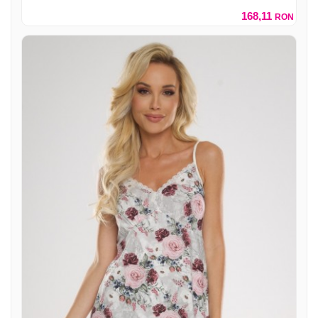
168,11
RON