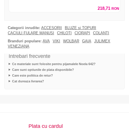
218,71
RON
Categorii inrudite:
ACCESORII
BLUZE si TOPURI
CACIULI FULARE MANUSI
CHILOTI
CIORAPI
COLANTI
Branduri populare:
AVA
VIKI
WOLBAR
GAIA
JULIMEX
VENEZIANA
Intrebari frecvente
Ce materiale sunt folosite pentru pijamalele Noela 642?
Care sunt optiunile de plata disponibile?
Care este politica de retur?
Cat dureaza livrarea?
Plata cu cardul