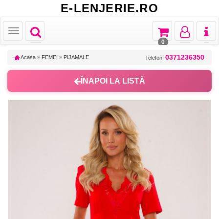
E-LENJERIE.RO
Toggle
Toggle
Toggle
Toggl
Toggle
navigation
navigation
navigation
naviga
navigation
0
0371236350
Acasa
»
FEMEI
»
PIJAMALE
Telefon:
ÎNAPOI LA LISTĂ