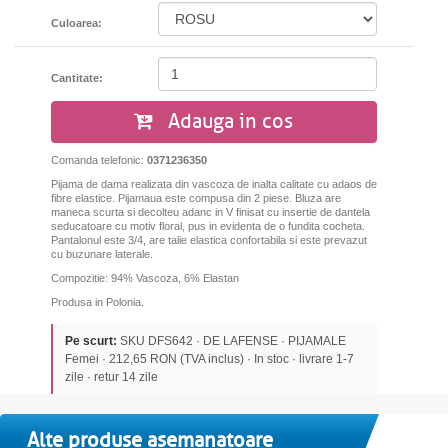
Culoarea:
Cantitate:
Adauga in cos
Comanda telefonic:
0371236350
Pijama de dama realizata din vascoza de inalta calitate cu adaos de
fibre elastice. Pijamaua este compusa din 2 piese. Bluza are
maneca scurta si decolteu adanc in V finisat cu insertie de dantela
seducatoare cu motiv floral, pus in evidenta de o fundita cocheta.
Pantalonul este 3/4, are talie elastica confortabila si este prevazut
cu buzunare laterale.
Compozitie: 94% Vascoza, 6% Elastan
Produsa in Polonia.
Pe scurt:
SKU DFS642 · DE LAFENSE · PIJAMALE
Femei · 212,65 RON (TVA inclus) · In stoc · livrare 1-7
zile · retur 14 zile
Alte produse asemanatoare