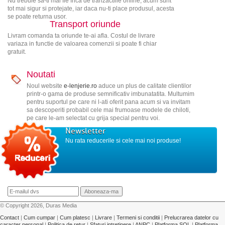
Nu trebuie sa-ti mai fie frica de tranzactiile online, acum sunt
tot mai sigur si protejate, iar daca nu-ti place produsul, acesta
se poate returna usor.
Transport oriunde
Livram comanda ta oriunde te-ai afla. Costul de livrare
variaza in functie de valoarea comenzii si poate fi chiar
gratuit.
Noutati
Noul website
e-lenjerie.ro
aduce un plus de calitate clientilor
printr-o gama de produse semnificativ imbunatatita. Multumim
pentru suportul pe care ni l-ati oferit pana acum si va invitam
sa descoperiti probabil cele mai frumoase modele de chiloti,
pe care le-am selectat cu grija special pentru voi.
Newsletter
Nu rata reducerile si cele mai noi produse!
© Copyright 2026, Duras Media
Contact
|
Cum cumpar
|
Cum platesc
|
Livrare
|
Termeni si conditii
|
Prelucrarea datelor cu
caracter personal
|
Politica de retur
|
Sfaturi intretinere
|
ANPC
|
Platforma SOL
|
Platforma