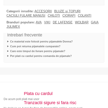
Categorii inrudite:
ACCESORII
BLUZE si TOPURI
CACIULI FULARE MANUSI
CHILOTI
CIORAPI
COLANTI
Branduri populare:
AVA
VIKI
DE LAFENSE
WOLBAR
GAIA
JULIMEX
Intrebari frecvente
Ce material este folosit pentru pijamalele Donna?
Cum pot returna pijamalele cumparate?
Care este timpul de livrare pentru pijamale?
Pot plati cu cardul pentru comanda de pijamale?
Plata cu cardul
De acum poti plati mai usor
Tranzactii sigure si fara risc