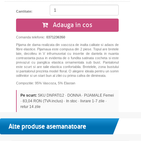
Cantitate:
Adauga in cos
Comanda telefonic:
0371236350
Pijama de dama realizata din vascoza de inalta calitate si adaos de
fibre elastice. Pijamaua este compusa din 2 piese. Topul are bretele
late, decolteu in V infrumusetat cu insertie de dantela in nuanta
contrastanta pusa in evidenta de o fundita satinata cocheta si este
prevazut cu panglica elastica ornamentala sub bust. Pantalonul
este scurt si are talie elastica confortabila. Bretelele, zona bustului
si pantalonul prezinta model floral.
O alegere
ideala
pentru un somn
odihnitor s
i
un
start bun
al zilei cu
prima cafea
de dimineata
.
Compozitie: 95% Vascoza, 5% Elastan
Pe scurt:
SKU DNPATI12 · DONNA · PIJAMALE Femei
· 83,04 RON (TVA inclus) · In stoc · livrare 1-7 zile ·
retur 14 zile
Alte produse asemanatoare