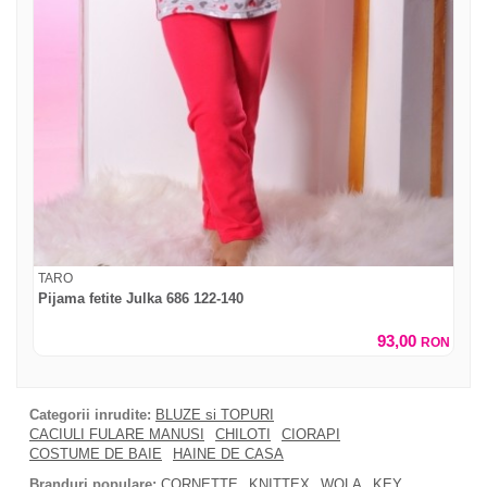
TARO
Pijama fetite Julka 686 122-140
93,00
RON
Categorii inrudite:
BLUZE si TOPURI
CACIULI FULARE MANUSI
CHILOTI
CIORAPI
COSTUME DE BAIE
HAINE DE CASA
Branduri populare:
CORNETTE
KNITTEX
WOLA
KEY