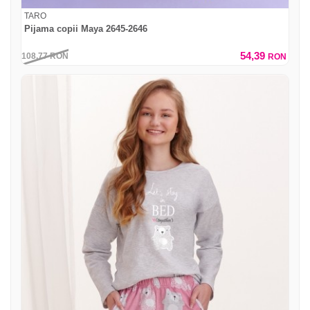
TARO
Pijama copii Maya 2645-2646
54,39
108,77
RON
RON