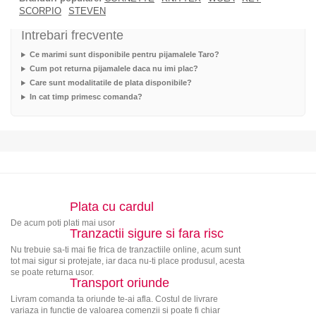
SCORPIO
STEVEN
Intrebari frecvente
Ce marimi sunt disponibile pentru pijamalele Taro?
Cum pot returna pijamalele daca nu imi plac?
Care sunt modalitatile de plata disponibile?
In cat timp primesc comanda?
Plata cu cardul
De acum poti plati mai usor
Tranzactii sigure si fara risc
Nu trebuie sa-ti mai fie frica de tranzactiile online, acum sunt
tot mai sigur si protejate, iar daca nu-ti place produsul, acesta
se poate returna usor.
Transport oriunde
Livram comanda ta oriunde te-ai afla. Costul de livrare
variaza in functie de valoarea comenzii si poate fi chiar