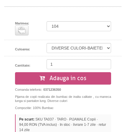
Marimea:
Culoarea:
Cantitate:
Adauga in cos
Comanda telefonic:
0371236350
Pijama de copii realizata din bumbac de inalta calitate , cu maneca
lunga si pantalon lung. Diverse culori
Compozitie: 100% Bumbac
Pe scurt:
SKU TA037 · TARO · PIJAMALE Copii ·
94,00 RON (TVA inclus) · In stoc · livrare 1-7 zile · retur
14 zile