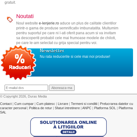
gratuit.
Noutati
Noul website
e-lenjerie.ro
aduce un plus de calitate clientilor
printr-o gama de produse semnificativ imbunatatita. Multumim
pentru suportul pe care ni l-ati oferit pana acum si va invitam
sa descoperiti probabil cele mai frumoase modele de chiloti,
pe care le-am selectat cu grija special pentru voi.
Newsletter
Nu rata reducerile si cele mai noi produse!
© Copyright 2026, Duras Media
Contact
|
Cum cumpar
|
Cum platesc
|
Livrare
|
Termeni si conditii
|
Prelucrarea datelor cu
caracter personal
|
Politica de retur
|
Sfaturi intretinere
|
ANPC
|
Platforma SOL
|
Platforma
SAL