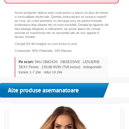
Acest portjartier delicat este creat pentru a aduce un plus de mister
si senzualitate tinutei tale. Dantela seducatoare se aseaza superb
pe corp, iar croiul asimetric cu decupaj sexy pe partea frontala
evidentiaza linia siluetei intr-un mod irezistibil. Detaliul tip bijuterie din
fata adauga eleganta si rafinament, iar purtat alaturi de ciorapi
asortati se transforma intr-un ansamblu plin de sex-appeal si
farmec feminin.
Ciorapii 3/4 din imagine nu sunt inclusi in pret.
Compozitie: 90% Poliamida, 10% Elastan
Pe scurt:
SKU OB82420 · OBSESSIVE · LENJERIE
SEXY Femei · 139,86 RON (TVA inclus) · Indisponibil ·
livrare 1-7 zile · retur 14 zile
Alte produse asemanatoare