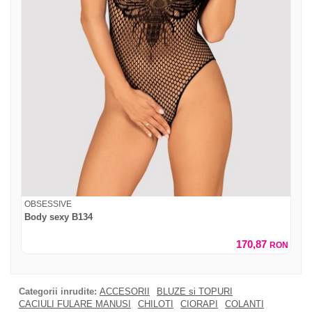
OBSESSIVE
Body sexy B134
170,87
RON
Categorii inrudite:
ACCESORII
BLUZE si TOPURI
CACIULI FULARE MANUSI
CHILOTI
CIORAPI
COLANTI