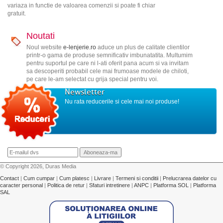
variaza in functie de valoarea comenzii si poate fi chiar
gratuit.
Noutati
Noul website
e-lenjerie.ro
aduce un plus de calitate clientilor
printr-o gama de produse semnificativ imbunatatita. Multumim
pentru suportul pe care ni l-ati oferit pana acum si va invitam
sa descoperiti probabil cele mai frumoase modele de chiloti,
pe care le-am selectat cu grija special pentru voi.
Newsletter
Nu rata reducerile si cele mai noi produse!
© Copyright 2026, Duras Media
Contact
|
Cum cumpar
|
Cum platesc
|
Livrare
|
Termeni si conditii
|
Prelucrarea datelor cu
caracter personal
|
Politica de retur
|
Sfaturi intretinere
|
ANPC
|
Platforma SOL
|
Platforma
SAL