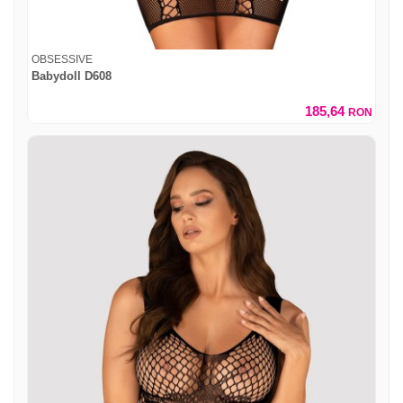
OBSESSIVE
Babydoll D608
185,64
RON