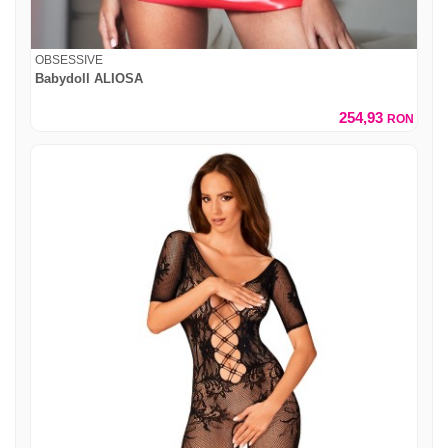
OBSESSIVE
Babydoll ALIOSA
254,93
RON