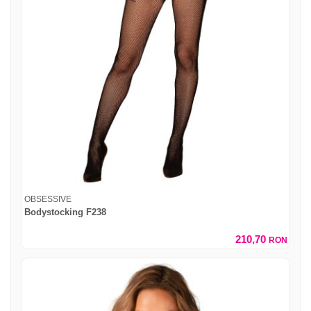
OBSESSIVE
Bodystocking F238
210,70
RON