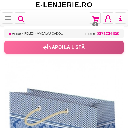
E-LENJERIE.RO
Toggle
Toggle
Toggle
Toggl
Toggle
navigation
navigation
navigation
naviga
navigation
0
0371236350
Acasa
»
FEMEI
»
AMBALAJ CADOU
Telefon:
ÎNAPOI LA LISTĂ