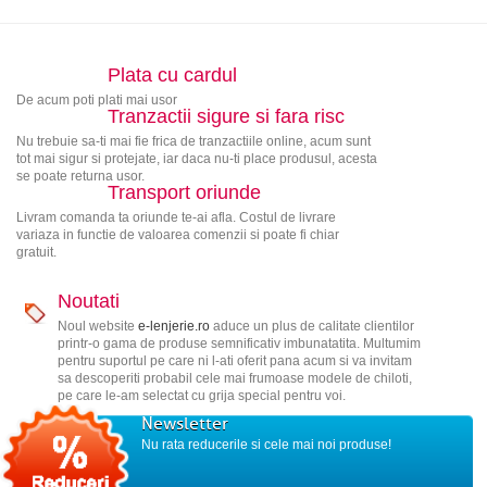
Plata cu cardul
De acum poti plati mai usor
Tranzactii sigure si fara risc
Nu trebuie sa-ti mai fie frica de tranzactiile online, acum sunt
tot mai sigur si protejate, iar daca nu-ti place produsul, acesta
se poate returna usor.
Transport oriunde
Livram comanda ta oriunde te-ai afla. Costul de livrare
variaza in functie de valoarea comenzii si poate fi chiar
gratuit.
Noutati
Noul website
e-lenjerie.ro
aduce un plus de calitate clientilor
printr-o gama de produse semnificativ imbunatatita. Multumim
pentru suportul pe care ni l-ati oferit pana acum si va invitam
sa descoperiti probabil cele mai frumoase modele de chiloti,
pe care le-am selectat cu grija special pentru voi.
Newsletter
Nu rata reducerile si cele mai noi produse!