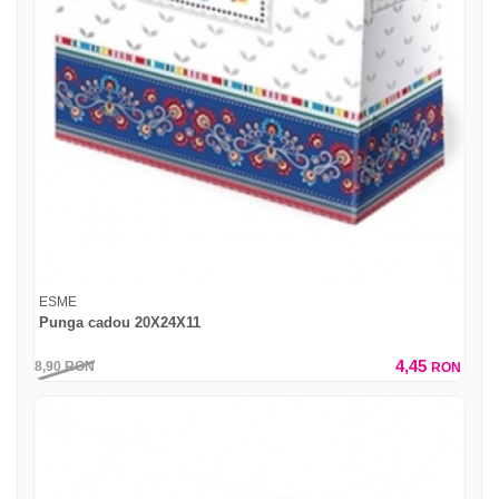
ESME
Punga cadou 20X24X11
4,45
8,90
RON
RON