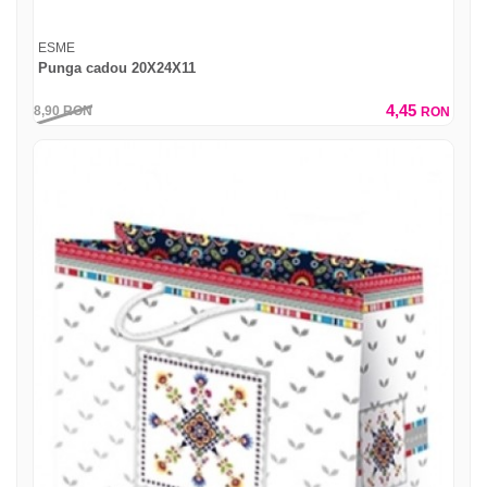
ESME
Punga cadou 20X24X11
4,45
8,90
RON
RON