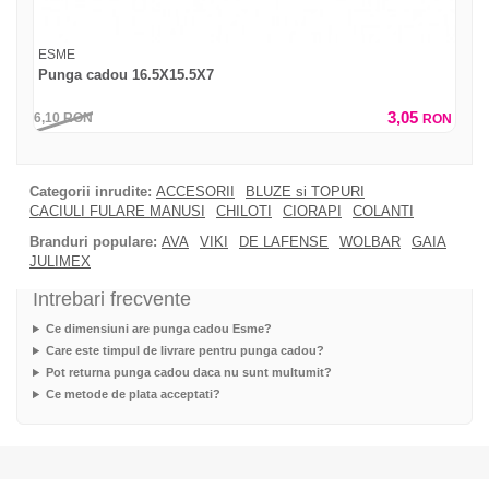
ESME
Punga cadou 16.5X15.5X7
3,05
6,10
RON
RON
Categorii inrudite:
ACCESORII
BLUZE si TOPURI
CACIULI FULARE MANUSI
CHILOTI
CIORAPI
COLANTI
Branduri populare:
AVA
VIKI
DE LAFENSE
WOLBAR
GAIA
JULIMEX
Intrebari frecvente
Ce dimensiuni are punga cadou Esme?
Care este timpul de livrare pentru punga cadou?
Pot returna punga cadou daca nu sunt multumit?
Ce metode de plata acceptati?