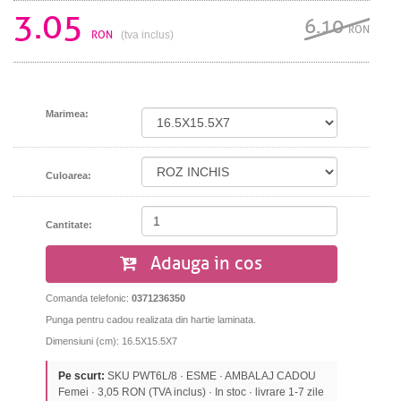
3.05
6.10
RON
RON
(tva inclus)
Marimea:
Culoarea:
Cantitate:
Adauga in cos
Comanda telefonic:
0371236350
Punga pentru cadou realizata din hartie laminata.
Dimensiuni (cm): 16.5X15.5X7
Pe scurt:
SKU PWT6L/8 · ESME · AMBALAJ CADOU
Femei · 3,05 RON (TVA inclus) · In stoc · livrare 1-7 zile