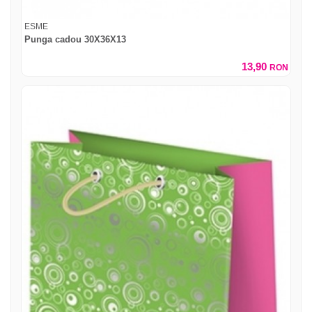
ESME
Punga cadou 30X36X13
13,90
RON