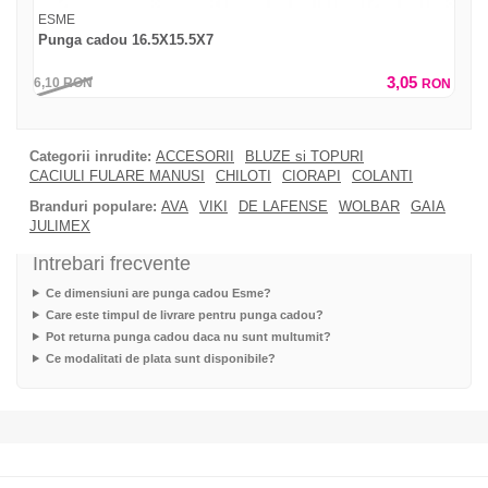
ESME
Punga cadou 16.5X15.5X7
3,05
6,10
RON
RON
Categorii inrudite:
ACCESORII
BLUZE si TOPURI
CACIULI FULARE MANUSI
CHILOTI
CIORAPI
COLANTI
Branduri populare:
AVA
VIKI
DE LAFENSE
WOLBAR
GAIA
JULIMEX
Intrebari frecvente
Ce dimensiuni are punga cadou Esme?
Care este timpul de livrare pentru punga cadou?
Pot returna punga cadou daca nu sunt multumit?
Ce modalitati de plata sunt disponibile?