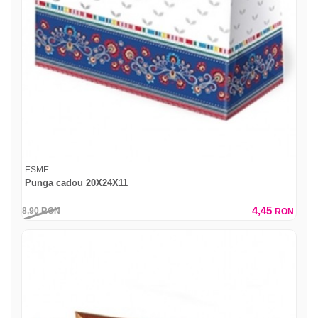
ESME
Punga cadou 20X24X11
4,45
8,90
RON
RON