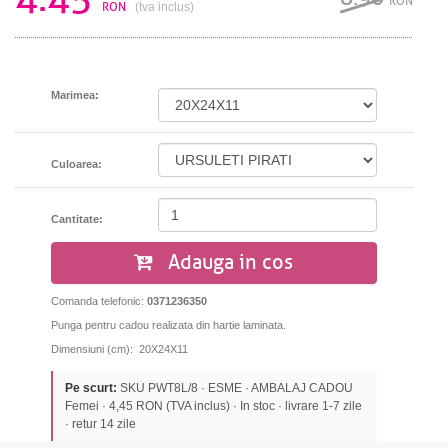
RON
RON
(tva inclus)
Marimea:
Culoarea:
Cantitate:
Adauga in cos
Comanda telefonic:
0371236350
Punga pentru cadou realizata din hartie laminata.
Dimensiuni (cm): 20X24X11
Pe scurt:
SKU PWT8L/8 · ESME · AMBALAJ CADOU
Femei · 4,45 RON (TVA inclus) · In stoc · livrare 1-7 zile
· retur 14 zile