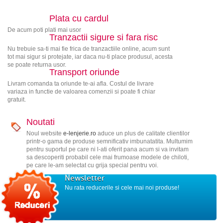
Plata cu cardul
De acum poti plati mai usor
Tranzactii sigure si fara risc
Nu trebuie sa-ti mai fie frica de tranzactiile online, acum sunt
tot mai sigur si protejate, iar daca nu-ti place produsul, acesta
se poate returna usor.
Transport oriunde
Livram comanda ta oriunde te-ai afla. Costul de livrare
variaza in functie de valoarea comenzii si poate fi chiar
gratuit.
Noutati
Noul website
e-lenjerie.ro
aduce un plus de calitate clientilor
printr-o gama de produse semnificativ imbunatatita. Multumim
pentru suportul pe care ni l-ati oferit pana acum si va invitam
sa descoperiti probabil cele mai frumoase modele de chiloti,
pe care le-am selectat cu grija special pentru voi.
Newsletter
Nu rata reducerile si cele mai noi produse!