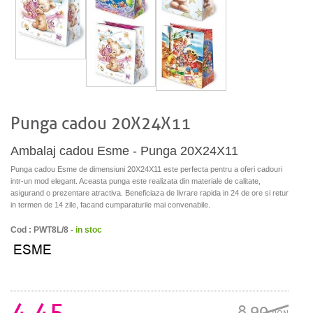
Punga cadou 20X24X11
Ambalaj cadou Esme - Punga 20X24X11
Punga cadou Esme de dimensiuni 20X24X11 este perfecta pentru a oferi cadouri
intr-un mod elegant. Aceasta punga este realizata din materiale de calitate,
asigurand o prezentare atractiva. Beneficiaza de livrare rapida in 24 de ore si retur
in termen de 14 zile, facand cumparaturile mai convenabile.
Cod : PWT8L/8 -
in stoc
4.45
8.90