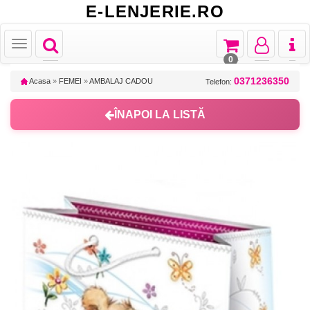
E-LENJERIE.RO
Toggle
Toggle
Toggle
Toggl
Toggle
navigation
navigation
navigation
naviga
navigation
0
0371236350
Acasa
»
FEMEI
»
AMBALAJ CADOU
Telefon:
ÎNAPOI LA LISTĂ