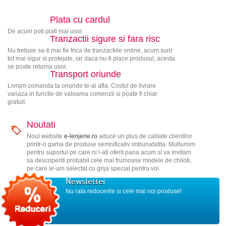
Plata cu cardul
De acum poti plati mai usor
Tranzactii sigure si fara risc
Nu trebuie sa-ti mai fie frica de tranzactiile online, acum sunt
tot mai sigur si protejate, iar daca nu-ti place produsul, acesta
se poate returna usor.
Transport oriunde
Livram comanda ta oriunde te-ai afla. Costul de livrare
variaza in functie de valoarea comenzii si poate fi chiar
gratuit.
Noutati
Noul website
e-lenjerie.ro
aduce un plus de calitate clientilor
printr-o gama de produse semnificativ imbunatatita. Multumim
pentru suportul pe care ni l-ati oferit pana acum si va invitam
sa descoperiti probabil cele mai frumoase modele de chiloti,
pe care le-am selectat cu grija special pentru voi.
Newsletter
Nu rata reducerile si cele mai noi produse!