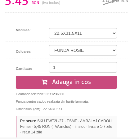
5.45
10.90
RON
RON
(tva inclus)
Marimea:
Culoarea:
Cantitate:
Adauga in cos
Comanda telefonic:
0371236350
Punga pentru cadou realizata din hartie laminata.
Dimensiuni (cm): 22.5X31.5X11
Pe scurt:
SKU PWT2L/27 · ESME · AMBALAJ CADOU
Femei · 5,45 RON (TVA inclus) · In stoc · livrare 1-7 zile
· retur 14 zile