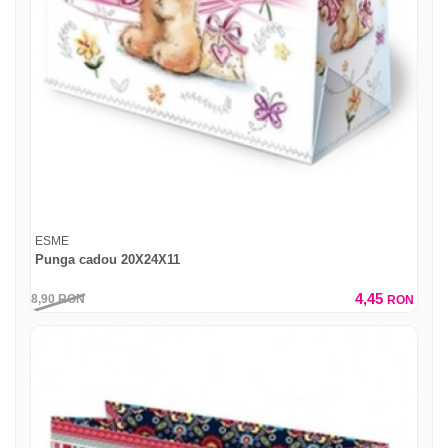
ESME
Punga cadou 20X24X11
4,45
8,90
RON
RON