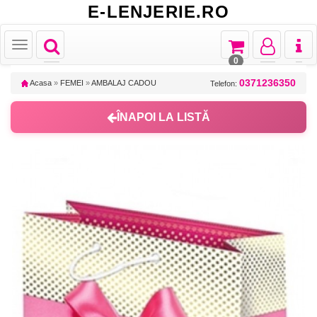
E-LENJERIE.RO
Toggle
Toggle
Toggle
Toggl
Toggle
navigation
navigation
navigation
naviga
navigation
0
0371236350
Acasa
»
FEMEI
»
AMBALAJ CADOU
Telefon:
ÎNAPOI LA LISTĂ