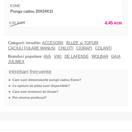
ESME
Punga cadou 20X24X11
4,45
8,90
RON
RON
Categorii inrudite:
ACCESORII
BLUZE si TOPURI
CACIULI FULARE MANUSI
CHILOTI
CIORAPI
COLANTI
Branduri populare:
AVA
VIKI
DE LAFENSE
WOLBAR
GAIA
JULIMEX
Intrebari frecvente
Care sunt dimensiunile pungii cadou Esme?
Ce optiuni de plata sunt disponibile?
Care este termenul de livrare?
Pot returna produsul?