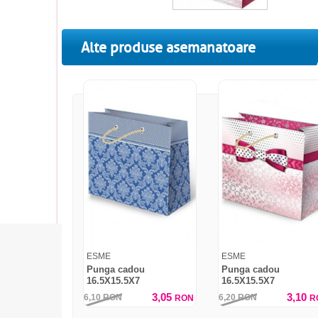
Alte produse asemanatoare
ESME
ESME
Punga cadou
Punga cadou
16.5X15.5X7
16.5X15.5X7
3,05
3,10
6,10
RON
6,20
RON
RON
R