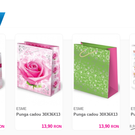
ESME
ESME
E
Punga cadou 30X36X13
Punga cadou 30X36X13
P
13,90
13,90
8,
ON
RON
RON