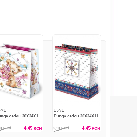
SME
ESME
unga cadou 20X24X11
Punga cadou 20X24X11
4,45
4,45
90
RON
8,90
RON
RON
RON