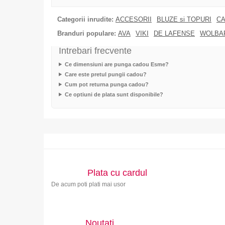
Categorii inrudite:
ACCESORII
BLUZE si TOPURI
CA
Branduri populare:
AVA
VIKI
DE LAFENSE
WOLBA
Intrebari frecvente
Ce dimensiuni are punga cadou Esme?
Care este pretul pungii cadou?
Cum pot returna punga cadou?
Ce optiuni de plata sunt disponibile?
Plata cu cardul
De acum poti plati mai usor
Noutati