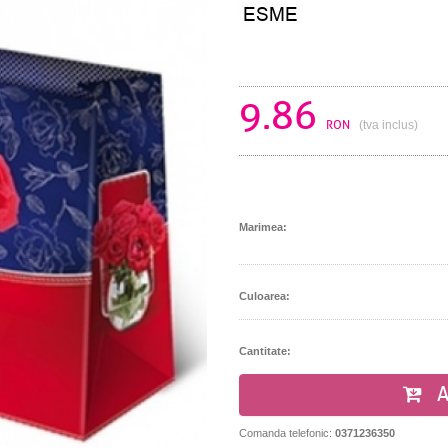
9.86
RON
(tva inclus)
Marimea:
Culoarea:
Cantitate:
A
Comanda telefonic:
0371236350