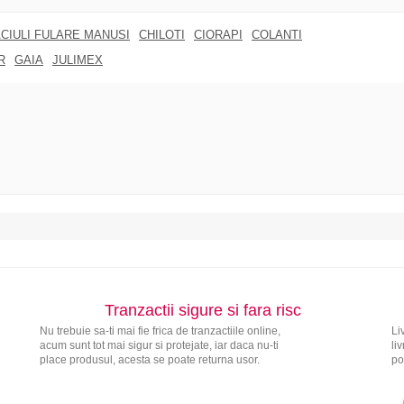
CIULI FULARE MANUSI
CHILOTI
CIORAPI
COLANTI
R
GAIA
JULIMEX
Tranzactii sigure si fara risc
Nu trebuie sa-ti mai fie frica de tranzactiile online,
Li
acum sunt tot mai sigur si protejate, iar daca nu-ti
li
place produsul, acesta se poate returna usor.
po