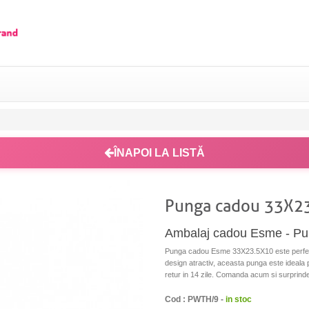
ÎNAPOI LA LISTĂ
Punga cadou 33X2
Ambalaj cadou Esme - P
Punga cadou Esme 33X23.5X10 este perfecta
design atractiv, aceasta punga este ideala p
retur in 14 zile. Comanda acum si surprin
Cod : PWTH/9 -
in stoc