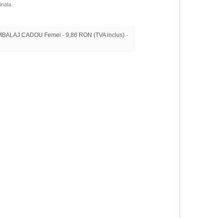
inata.
BALAJ CADOU Femei · 9,86 RON (TVA inclus) ·
e