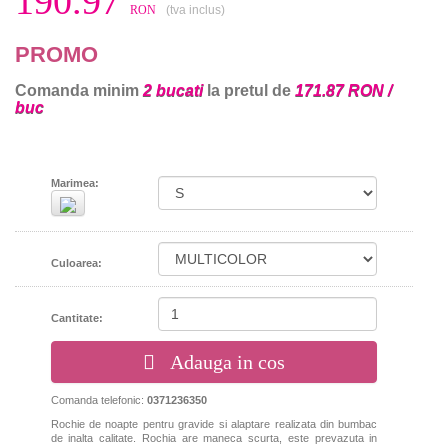
190.97
RON
(tva inclus)
PROMO
Comanda minim
2 bucati
la pretul de
171.87 RON /
buc
Marimea:
Culoarea:
Cantitate:
Adauga in cos
Comanda telefonic:
0371236350
Rochie de noapte pentru gravide si alaptare realizata din bumbac
de inalta calitate. Rochia are maneca scurta, este prevazuta in