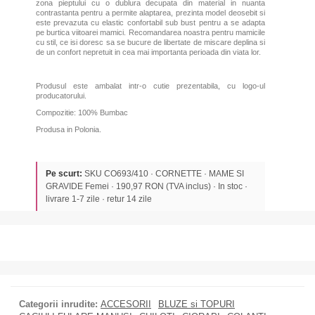
zona pieptului cu o dublura decupata din material in nuanta
contrastanta pentru a permite alaptarea, prezinta model deosebit si
este prevazuta cu elastic confortabil sub bust pentru a se adapta
pe burtica viitoarei mamici. Recomandarea noastra pentru mamicile
cu stil, ce isi doresc sa se bucure de libertate de miscare deplina si
de un confort nepretuit in cea mai importanta perioada din viata lor.
Produsul este ambalat intr-o cutie prezentabila, cu logo-ul
producatorului.
Compozitie: 100% Bumbac
Produsa in Polonia.
Pe scurt:
SKU CO693/410 · CORNETTE · MAME SI
GRAVIDE Femei · 190,97 RON (TVA inclus) · In stoc ·
livrare 1-7 zile · retur 14 zile
Alte produse asemanatoare
Categorii inrudite:
ACCESORII
BLUZE si TOPURI