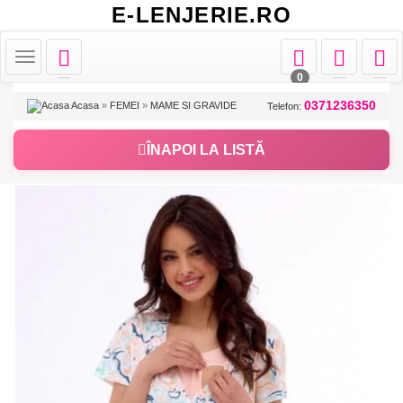
E-LENJERIE.RO
Toggle
Toggle
Toggle
Toggle
Toggle
navigation
navigation
navigation
naviga
navigation
0
0371236350
Acasa
»
FEMEI
»
MAME SI GRAVIDE
Telefon:
ÎNAPOI LA LISTĂ