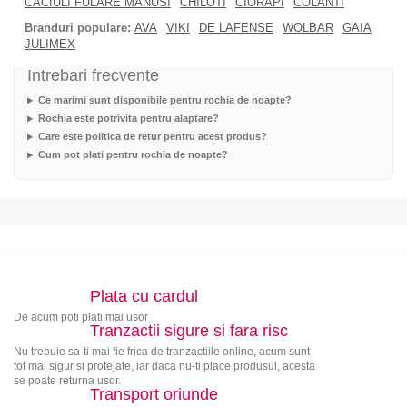
CACIULI FULARE MANUSI
CHILOTI
CIORAPI
COLANTI
Branduri populare:
AVA
VIKI
DE LAFENSE
WOLBAR
GAIA
JULIMEX
Intrebari frecvente
Ce marimi sunt disponibile pentru rochia de noapte?
Rochia este potrivita pentru alaptare?
Care este politica de retur pentru acest produs?
Cum pot plati pentru rochia de noapte?
Plata cu cardul
De acum poti plati mai usor
Tranzactii sigure si fara risc
Nu trebuie sa-ti mai fie frica de tranzactiile online, acum sunt
tot mai sigur si protejate, iar daca nu-ti place produsul, acesta
se poate returna usor.
Transport oriunde